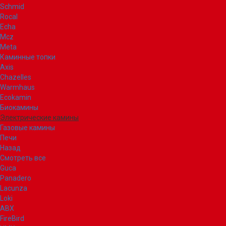
Schmid
Rocal
Echa
Mcz
Meta
Каминные топки
Axis
Chazelles
Warmhaus
Ecokamin
Биокамины
Электрические камины
Газовые камины
Печи
Назад
Смотреть все
Guca
Panadero
Lacunza
Loki
ABX
FireBird