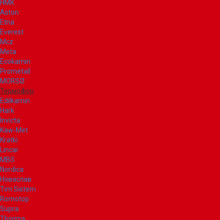
НМК
Aston
Etna
Everest
Mcz
Meta
Ecokamin
Prometall
MORSØ
Термофор
Edilkamin
Hark
Invicta
Kaw-Met
Kratki
Lincar
MBS
Nordica
Новаслав
Tim Sistem
Romotop
Supra
Thorma