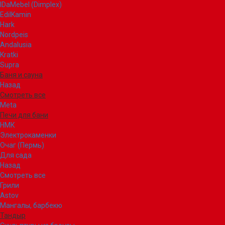
IDaMebel (Dimplex)
EdilKamin
Hark
Nordpeis
Andalusia
Kratki
Supra
Баня и сауна
Назад
Смотреть все
Meta
Печи для бани
НМК
Электрокаменки
Очаг (Пермь)
Для сада
Назад
Смотреть все
Грили
Astov
Мангалы, барбекю
Тандыр