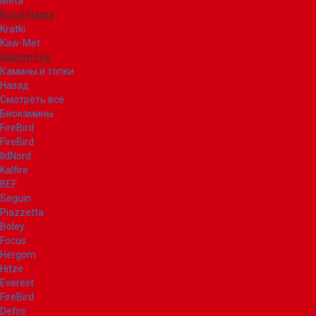
Meta
Royal Flame
Kratki
Kaw-Met
Glamm Fire
Камины и топки
Назад
Смотреть все
Биокамины
FireBird
FireBird
IldNord
Kalfire
BEF
Seguin
Piazzetta
Boley
Focus
Hergom
Hitze
Everest
FireBird
Defro