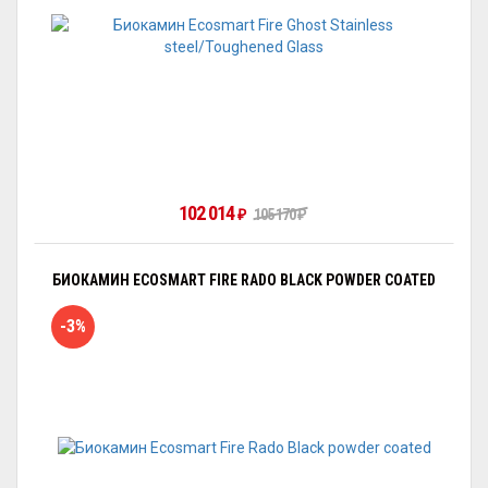
102 014
105 170
₽
₽
БИОКАМИН ECOSMART FIRE RADO BLACK POWDER COATED
-3%