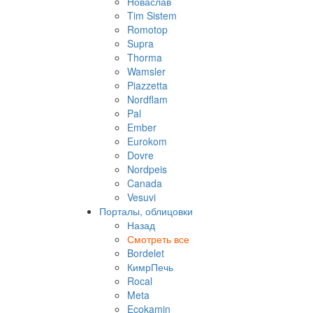
Новаслав
Tim Sistem
Romotop
Supra
Thorma
Wamsler
Piazzetta
Nordflam
Pal
Ember
Eurokom
Dovre
Nordpeis
Canada
Vesuvi
Порталы, облицовки
Назад
Смотреть все
Bordelet
КимрПечь
Rocal
Meta
Ecokamin