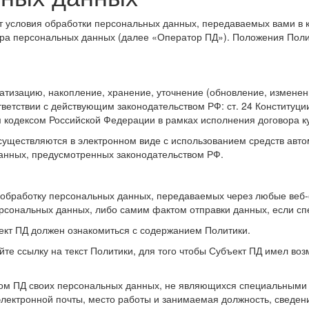
 условия обработки персональных данных, передаваемых вами в к
тора персональных данных (далее «Оператор ПД»). Положения Пол
атизацию, накопление, хранение, уточнение (обновление, изменен
ветствии с действующим законодательством РФ: ст. 24 Конституции
кодексом Российской Федерации в рамках исполнения договора к
существляются в электронном виде с использованием средств авт
анных, предусмотренных законодательством РФ.
а обработку персональных данных, передаваемых через любые веб
рсональных данных, либо самим фактом отправки данных, если спе
ект ПД должен ознакомиться с содержанием Политики.
те ссылку на текст Политики, для того чтобы Субъект ПД имел во
ром ПД своих персональных данных, не являющихся специальными 
электронной почты, место работы и занимаемая должность, сведен