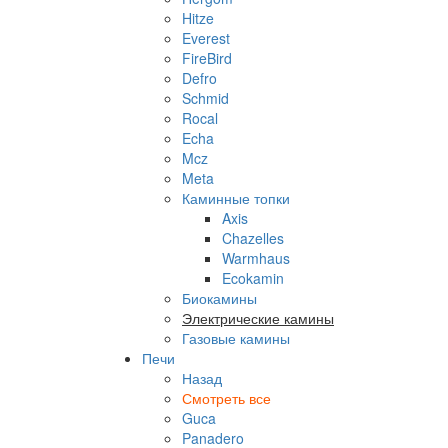
Hitze
Everest
FireBird
Defro
Schmid
Rocal
Echa
Mcz
Meta
Каминные топки
Axis
Chazelles
Warmhaus
Ecokamin
Биокамины
Электрические камины
Газовые камины
Печи
Назад
Смотреть все
Guca
Panadero