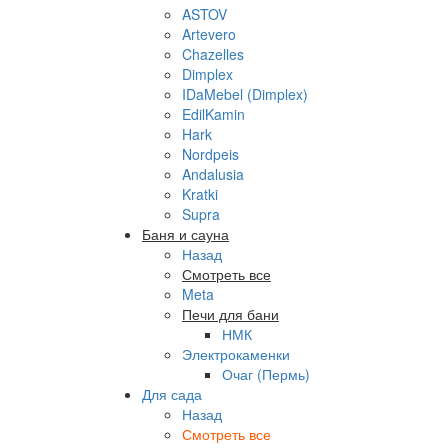
ASTOV
Artevero
Chazelles
Dimplex
IDaMebel (Dimplex)
EdilKamin
Hark
Nordpeis
Andalusia
Kratki
Supra
Баня и сауна
Назад
Смотреть все
Meta
Печи для бани
НМК
Электрокаменки
Очаг (Пермь)
Для сада
Назад
Смотреть все