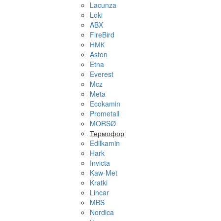
Lacunza
Loki
ABX
FireBird
НМК
Aston
Etna
Everest
Mcz
Meta
Ecokamin
Prometall
MORSØ
Термофор
Edilkamin
Hark
Invicta
Kaw-Met
Kratki
Lincar
MBS
Nordica