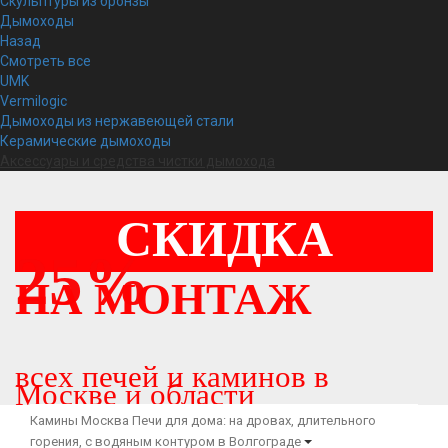
Скульптуры из бронзы
Дымоходы
Назад
Смотреть все
UMK
Vermilogic
Дымоходы из нержавеющей стали
Керамические дымоходы
Аксессуары и средства чистки дымохода
СКИДКА
25%
НА МОНТАЖ
всех печей и каминов в
Москве и области
Камины Москва
Печи для дома: на дровах, длительного
горения, с водяным контуром в Волгограде