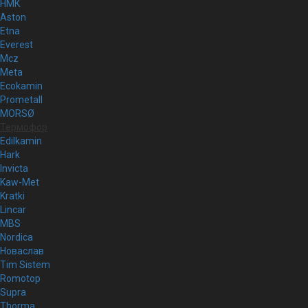
НМК
Aston
Etna
Everest
Mcz
Meta
Ecokamin
Prometall
MORSØ
Термофор
Edilkamin
Hark
Invicta
Kaw-Met
Kratki
Lincar
MBS
Nordica
Новаслав
Tim Sistem
Romotop
Supra
Thorma