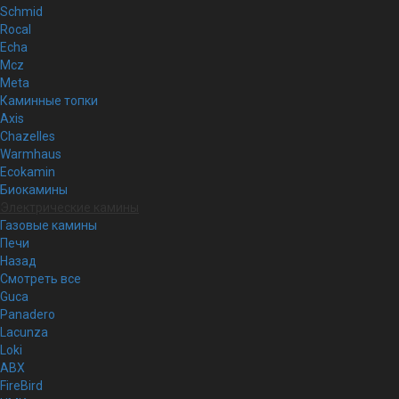
Schmid
Rocal
Echa
Mcz
Meta
Каминные топки
Axis
Chazelles
Warmhaus
Ecokamin
Биокамины
Электрические камины
Газовые камины
Печи
Назад
Смотреть все
Guca
Panadero
Lacunza
Loki
ABX
FireBird