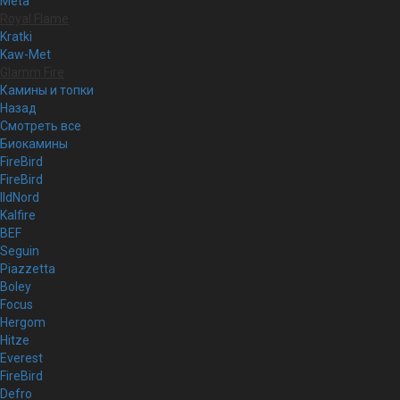
Meta
Royal Flame
Kratki
Kaw-Met
Glamm Fire
Камины и топки
Назад
Смотреть все
Биокамины
FireBird
FireBird
IldNord
Kalfire
BEF
Seguin
Piazzetta
Boley
Focus
Hergom
Hitze
Everest
FireBird
Defro