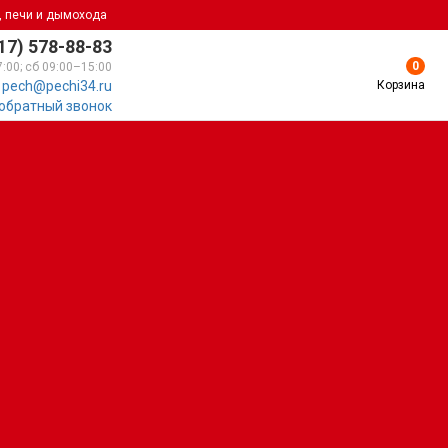
, печи и дымохода
17) 578-88-83
0
7:00; сб 09:00–15:00
Корзина
pech@pechi34.ru
 обратный звонок