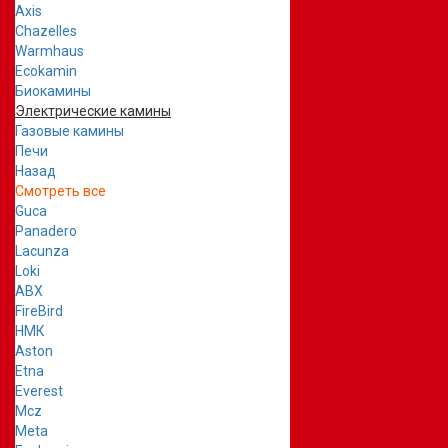
Axis
Chazelles
Warmhaus
Ecokamin
Биокамины
Электрические камины
Газовые камины
Печи
Назад
Смотреть все
Guca
Panadero
Lacunza
Loki
ABX
FireBird
НМК
Aston
Etna
Everest
Mcz
Meta