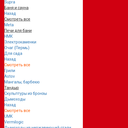
Supra
Баня и сауна
Назад
Смотреть все
Meta
Печи для бани
НМК
Электрокаменки
Очаг (Пермь)
Для сада
Назад
Смотреть все
Грили
Astov
Мангалы, барбекю
Тандыр
Скульптуры из бронзы
Дымоходы
Назад
Смотреть все
UMK
Vermilogic
Дымоходы из нержавеющей стали