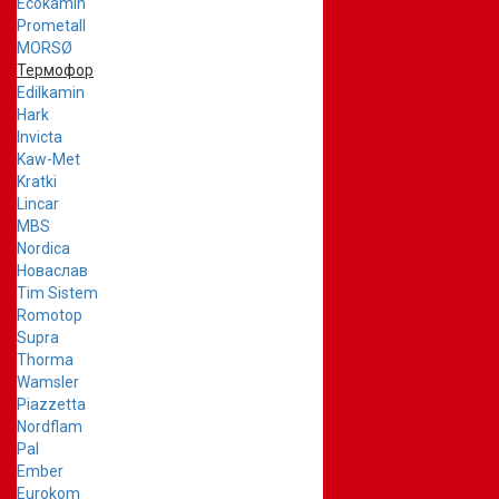
Ecokamin
Prometall
MORSØ
Термофор
Edilkamin
Hark
Invicta
Kaw-Met
Kratki
Lincar
MBS
Nordica
Новаслав
Tim Sistem
Romotop
Supra
Thorma
Wamsler
Piazzetta
Nordflam
Pal
Ember
Eurokom