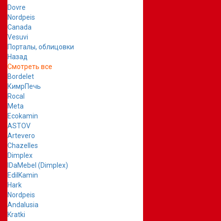
Dovre
Nordpeis
Canada
Vesuvi
Порталы, облицовки
Назад
Смотреть все
Bordelet
КимрПечь
Rocal
Meta
Ecokamin
ASTOV
Artevero
Chazelles
Dimplex
IDaMebel (Dimplex)
EdilKamin
Hark
Nordpeis
Andalusia
Kratki