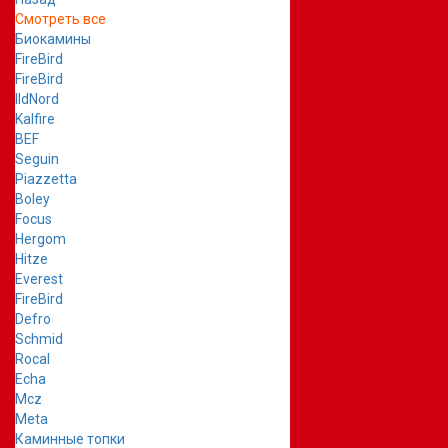
Смотреть все
Биокамины
FireBird
FireBird
IldNord
Kalfire
BEF
Seguin
Piazzetta
Boley
Focus
Hergom
Hitze
Everest
FireBird
Defro
Schmid
Rocal
Echa
Mcz
Meta
Каминные топки