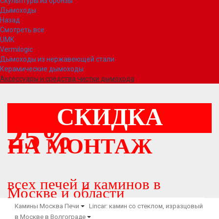
Скульптуры из бронзы
Дымоходы
Назад
Смотреть все
UMK
Vermilogic
Дымоходы из нержавеющей стали
Керамические дымоходы
Аксессуары и средства чистки дымохода
СКИДКА
25%
НА МОНТАЖ
всех печей и каминов в
Москве и области
Камины Москва
Печи
Lincar: камин со стеклом, изразцовый
в Москве в Волгограде