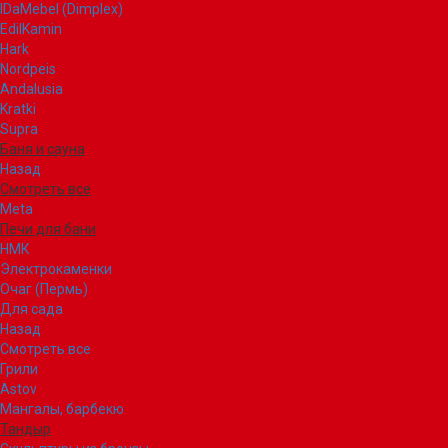
IDaMebel (Dimplex)
EdilKamin
Hark
Nordpeis
Andalusia
Kratki
Supra
Баня и сауна
Назад
Смотреть все
Meta
Печи для бани
НМК
Электрокаменки
Очаг (Пермь)
Для сада
Назад
Смотреть все
Грили
Astov
Мангалы, барбекю
Тандыр