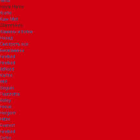
Meta
Royal Flame
Kratki
Kaw-Met
Glamm Fire
Камины и топки
Назад
Смотреть все
Биокамины
FireBird
FireBird
IldNord
Kalfire
BEF
Seguin
Piazzetta
Boley
Focus
Hergom
Hitze
Everest
FireBird
Defro