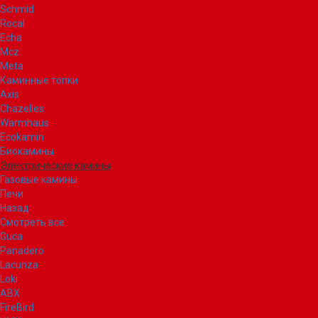
Schmid
Rocal
Echa
Mcz
Meta
Каминные топки
Axis
Chazelles
Warmhaus
Ecokamin
Биокамины
Электрические камины
Газовые камины
Печи
Назад
Смотреть все
Guca
Panadero
Lacunza
Loki
ABX
FireBird