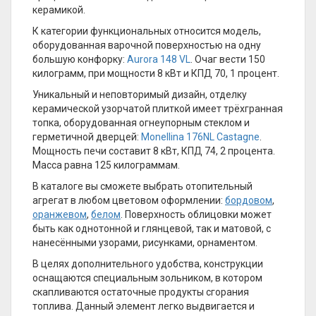
керамикой.
К категории функциональных относится модель,
оборудованная варочной поверхностью на одну
большую конфорку:
Aurora 148 VL
. Очаг вести 150
килограмм, при мощности 8 кВт и КПД 70, 1 процент.
Уникальный и неповторимый дизайн, отделку
керамической узорчатой плиткой имеет трёхгранная
топка, оборудованная огнеупорным стеклом и
герметичной дверцей:
Monellina 176NL Castagne
.
Мощность печи составит 8 кВт, КПД 74, 2 процента.
Масса равна 125 килограммам.
В каталоге вы сможете выбрать отопительный
агрегат в любом цветовом оформлении:
бордовом
,
оранжевом
,
белом
. Поверхность облицовки может
быть как однотонной и глянцевой, так и матовой, с
нанесёнными узорами, рисунками, орнаментом.
В целях дополнительного удобства, конструкции
оснащаются специальным зольником, в котором
скапливаются остаточные продукты сгорания
топлива. Данный элемент легко выдвигается и