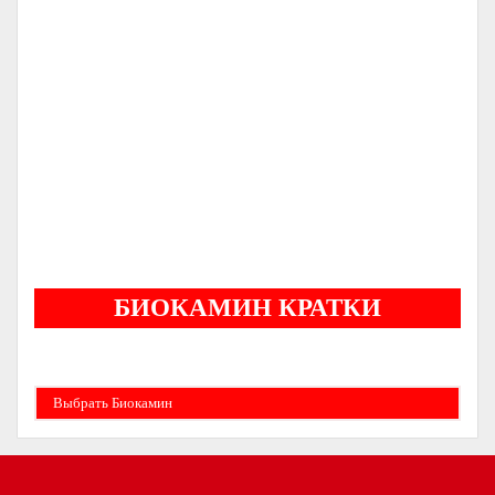
Печь
Dovre 300CB
С ОРИГИНАЛЬНЫМ ЛИТЬЕМ
НОРВЕЖСКИЕ ПЕЧИ
СЕРТИФИЦИРОВАННЫЙ ДИЛЕР
-
-
ГАРАНТИЯ
ОТ
ЛЕТ
5
БИОКАМИН КРАТКИ
Бездымные камины на спитовом геле. Ни сажи, ни копоти в вашей квартире.
Спиртовой биокамин работает на 1 литре 2-3 часа !
Выбрать Биокамин