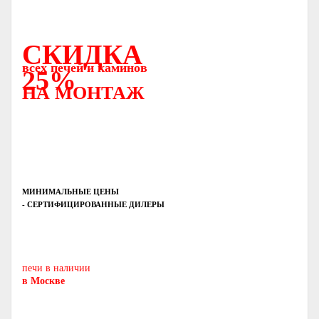
СКИДКА
всех печей и каминов
25%
НА МОНТАЖ
МИНИМАЛЬНЫЕ ЦЕНЫ
- СЕРТИФИЦИРОВАННЫЕ ДИЛЕРЫ
Печь-камин
PISA
и другие печи и камины
европейских производителей.
печи в наличии
в Москве