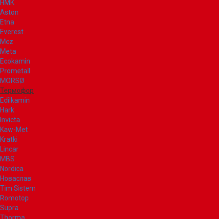
НМК
Aston
Etna
Everest
Mcz
Meta
Ecokamin
Prometall
MORSØ
Термофор
Edilkamin
Hark
Invicta
Kaw-Met
Kratki
Lincar
MBS
Nordica
Новаслав
Tim Sistem
Romotop
Supra
Thorma