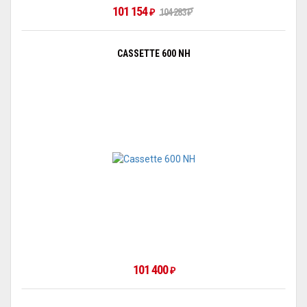
101 154
104 283
₽
₽
CASSETTE 600 NH
101 400
₽