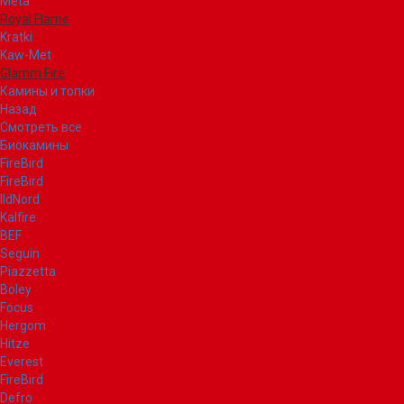
Meta
Royal Flame
Kratki
Kaw-Met
Glamm Fire
Камины и топки
Назад
Смотреть все
Биокамины
FireBird
FireBird
IldNord
Kalfire
BEF
Seguin
Piazzetta
Boley
Focus
Hergom
Hitze
Everest
FireBird
Defro