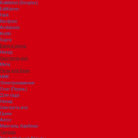
IDaMebel (Dimplex)
EdilKamin
Hark
Nordpeis
Andalusia
Kratki
Supra
Баня и сауна
Назад
Смотреть все
Meta
Печи для бани
НМК
Электрокаменки
Очаг (Пермь)
Для сада
Назад
Смотреть все
Грили
Astov
Мангалы, барбекю
Тандыр