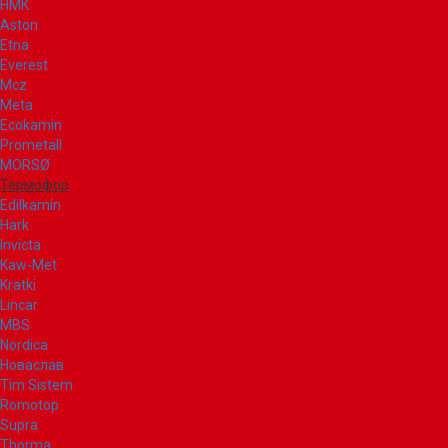
НМК
Aston
Etna
Everest
Mcz
Meta
Ecokamin
Prometall
MORSØ
Термофор
Edilkamin
Hark
Invicta
Kaw-Met
Kratki
Lincar
MBS
Nordica
Новаслав
Tim Sistem
Romotop
Supra
Thorma