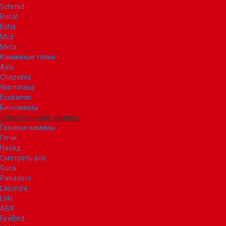
Schmid
Rocal
Echa
Mcz
Meta
Каминные топки
Axis
Chazelles
Warmhaus
Ecokamin
Биокамины
Электрические камины
Газовые камины
Печи
Назад
Смотреть все
Guca
Panadero
Lacunza
Loki
ABX
FireBird