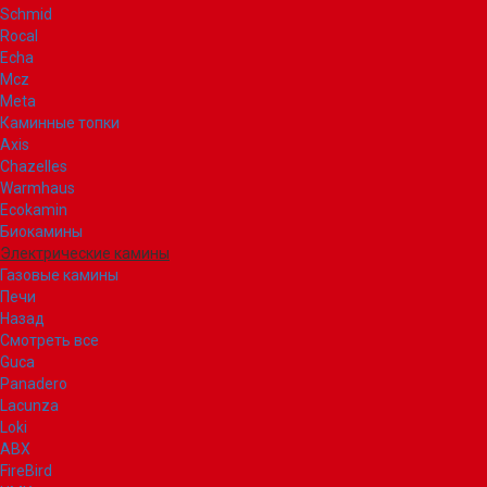
Schmid
Rocal
Echa
Mcz
Meta
Каминные топки
Axis
Chazelles
Warmhaus
Ecokamin
Биокамины
Электрические камины
Газовые камины
Печи
Назад
Смотреть все
Guca
Panadero
Lacunza
Loki
ABX
FireBird