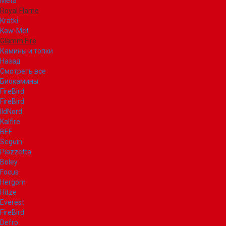
Meta
Royal Flame
Kratki
Kaw-Met
Glamm Fire
Камины и топки
Назад
Смотреть все
Биокамины
FireBird
FireBird
IldNord
Kalfire
BEF
Seguin
Piazzetta
Boley
Focus
Hergom
Hitze
Everest
FireBird
Defro