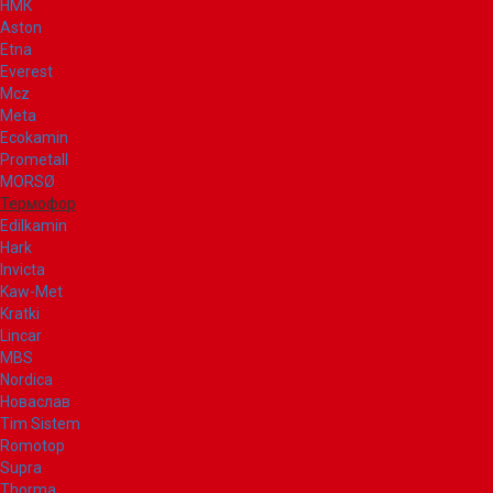
НМК
Aston
Etna
Everest
Mcz
Meta
Ecokamin
Prometall
MORSØ
Термофор
Edilkamin
Hark
Invicta
Kaw-Met
Kratki
Lincar
MBS
Nordica
Новаслав
Tim Sistem
Romotop
Supra
Thorma