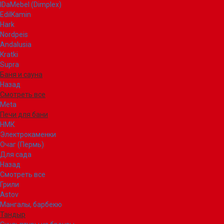
IDaMebel (Dimplex)
EdilKamin
Hark
Nordpeis
Andalusia
Kratki
Supra
Баня и сауна
Назад
Смотреть все
Meta
Печи для бани
НМК
Электрокаменки
Очаг (Пермь)
Для сада
Назад
Смотреть все
Грили
Astov
Мангалы, барбекю
Тандыр