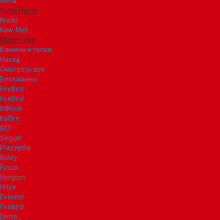
Meta
Royal Flame
Kratki
Kaw-Met
Glamm Fire
Камины и топки
Назад
Смотреть все
Биокамины
FireBird
FireBird
IldNord
Kalfire
BEF
Seguin
Piazzetta
Boley
Focus
Hergom
Hitze
Everest
FireBird
Defro