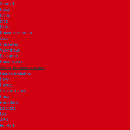
Schmid
Rocal
Echa
Mcz
Meta
Каминные топки
Axis
Chazelles
Warmhaus
Ecokamin
Биокамины
Электрические камины
Газовые камины
Печи
Назад
Смотреть все
Guca
Panadero
Lacunza
Loki
ABX
FireBird