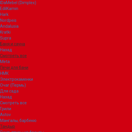
IDaMebel (Dimplex)
EdilKamin
Hark
Nordpeis
Andalusia
Kratki
Supra
Баня и сауна
Назад
Смотреть все
Meta
Печи для бани
НМК
Электрокаменки
Очаг (Пермь)
Для сада
Назад
Смотреть все
Грили
Astov
Мангалы, барбекю
Тандыр