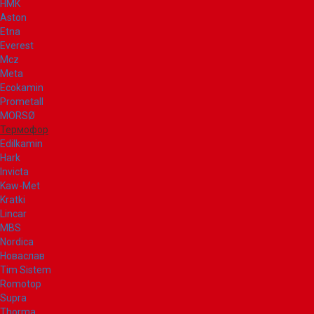
НМК
Aston
Etna
Everest
Mcz
Meta
Ecokamin
Prometall
MORSØ
Термофор
Edilkamin
Hark
Invicta
Kaw-Met
Kratki
Lincar
MBS
Nordica
Новаслав
Tim Sistem
Romotop
Supra
Thorma