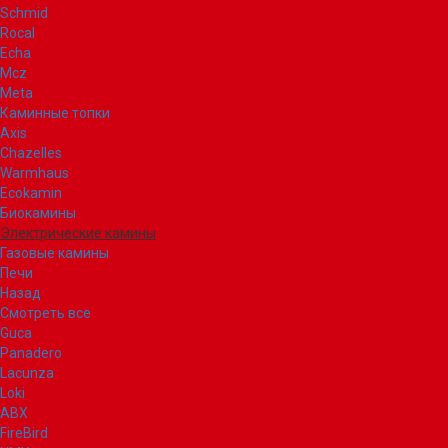
Schmid
Rocal
Echa
Mcz
Meta
Каминные топки
Axis
Chazelles
Warmhaus
Ecokamin
Биокамины
Электрические камины
Газовые камины
Печи
Назад
Смотреть все
Guca
Panadero
Lacunza
Loki
ABX
FireBird