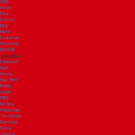
НМК
Aston
Etna
Everest
Mcz
Meta
Ecokamin
Prometall
MORSØ
Термофор
Edilkamin
Hark
Invicta
Kaw-Met
Kratki
Lincar
MBS
Nordica
Новаслав
Tim Sistem
Romotop
Supra
Thorma