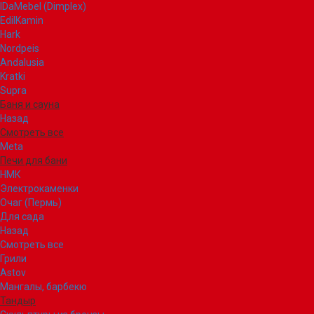
IDaMebel (Dimplex)
EdilKamin
Hark
Nordpeis
Andalusia
Kratki
Supra
Баня и сауна
Назад
Смотреть все
Meta
Печи для бани
НМК
Электрокаменки
Очаг (Пермь)
Для сада
Назад
Смотреть все
Грили
Astov
Мангалы, барбекю
Тандыр