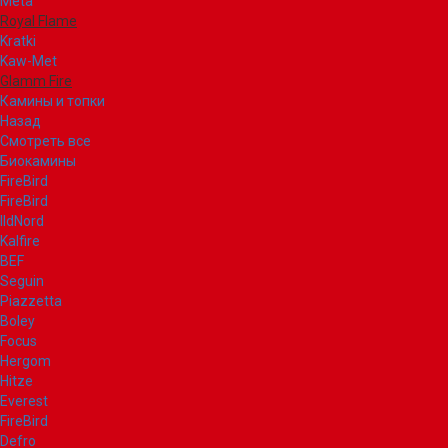
Meta
Royal Flame
Kratki
Kaw-Met
Glamm Fire
Камины и топки
Назад
Смотреть все
Биокамины
FireBird
FireBird
IldNord
Kalfire
BEF
Seguin
Piazzetta
Boley
Focus
Hergom
Hitze
Everest
FireBird
Defro