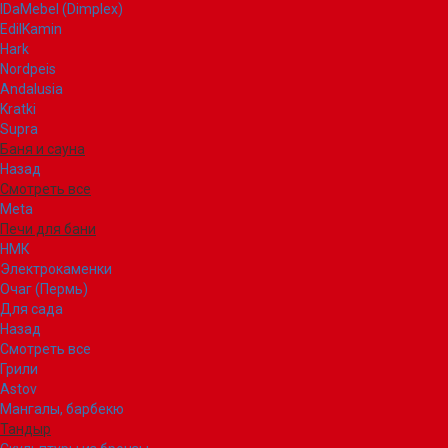
IDaMebel (Dimplex)
EdilKamin
Hark
Nordpeis
Andalusia
Kratki
Supra
Баня и сауна
Назад
Смотреть все
Meta
Печи для бани
НМК
Электрокаменки
Очаг (Пермь)
Для сада
Назад
Смотреть все
Грили
Astov
Мангалы, барбекю
Тандыр