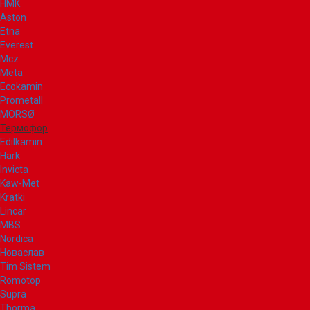
НМК
Aston
Etna
Everest
Mcz
Meta
Ecokamin
Prometall
MORSØ
Термофор
Edilkamin
Hark
Invicta
Kaw-Met
Kratki
Lincar
MBS
Nordica
Новаслав
Tim Sistem
Romotop
Supra
Thorma