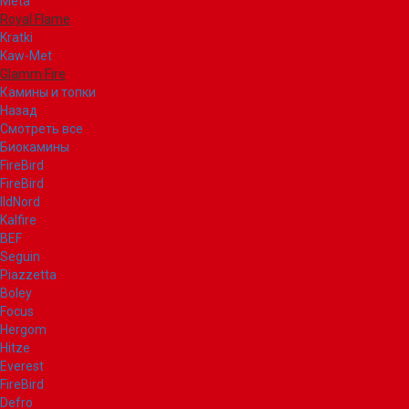
Meta
Royal Flame
Kratki
Kaw-Met
Glamm Fire
Камины и топки
Назад
Смотреть все
Биокамины
FireBird
FireBird
IldNord
Kalfire
BEF
Seguin
Piazzetta
Boley
Focus
Hergom
Hitze
Everest
FireBird
Defro