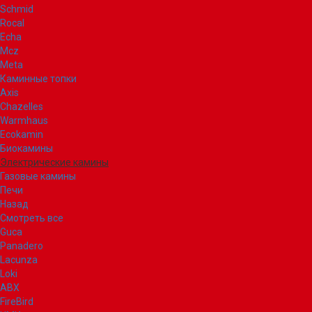
Schmid
Rocal
Echa
Mcz
Meta
Каминные топки
Axis
Chazelles
Warmhaus
Ecokamin
Биокамины
Электрические камины
Газовые камины
Печи
Назад
Смотреть все
Guca
Panadero
Lacunza
Loki
ABX
FireBird