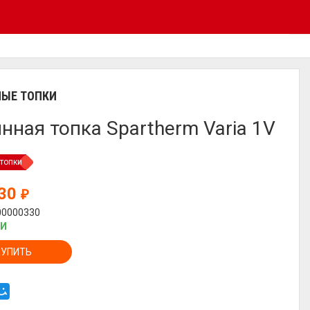
ЫЕ ТОПКИ
нная топка Spartherm Varia 1V
топки
730
₽
00000330
ИИ
КУПИТЬ