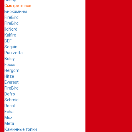
Смотреть все
Биокамины
FireBird
FireBird
IldNord
Kalfire
BEF
Seguin
Piazzetta
Boley
Focus
Hergom
Hitze
Everest
FireBird
Defro
Schmid
Rocal
Echa
Mcz
Meta
Каминные топки