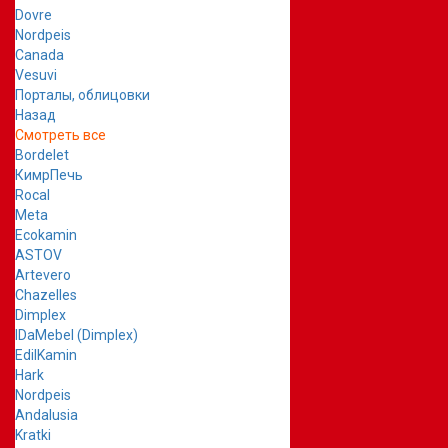
Dovre
Nordpeis
Canada
Vesuvi
Порталы, облицовки
Назад
Смотреть все
Bordelet
КимрПечь
Rocal
Meta
Ecokamin
ASTOV
Artevero
Chazelles
Dimplex
IDaMebel (Dimplex)
EdilKamin
Hark
Nordpeis
Andalusia
Kratki