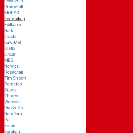
Ecokamin
Prometall
MORSØ
Термофор
Edilkamin
Hark
Invicta
Kaw-Met
Kratki
Lincar
MBS
Nordica
Новаслав
Tim Sistem
Romotop
Supra
Thorma
Wamsler
Piazzetta
Nordflam
Pal
Ember
Eurokom