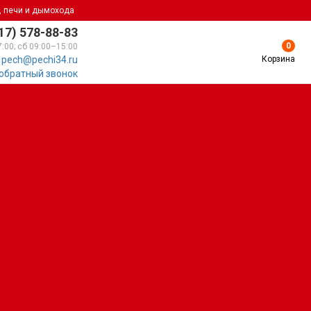
, печи и дымохода
17) 578-88-83
0
7:00; сб 09:00–15:00
Корзина
pech@pechi34.ru
 обратный звонок