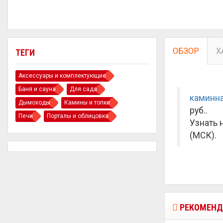
ОБЗОР
Х
ТЕГИ
Аксессуары и комплектующие
Баня и сауна
Для сада
каминна
Дымоходы
Камины и топки
руб.
.
Печи
Порталы и облицовка
Узнать 
(МСК).
РЕКОМЕНД