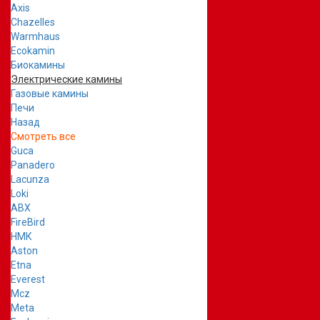
Axis
Chazelles
Warmhaus
Ecokamin
Биокамины
Электрические камины
Газовые камины
Печи
Назад
Смотреть все
Guca
Panadero
Lacunza
Loki
ABX
FireBird
НМК
Aston
Etna
Everest
Mcz
Meta