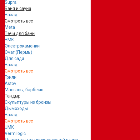
Supra
Баня и сауна
Назад
Смотреть все
Meta
Печи для бани
НМК
Электрокаменки
Очаг (Пермь)
Для сада
Назад
Смотреть все
Грили
Astov
Мангалы, барбекю
Тандыр
Скульптуры из бронзы
Дымоходы
Назад
Смотреть все
UMK
Vermilogic
Дымоходы из нержавеющей стали