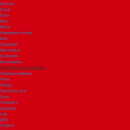
Schmid
Rocal
Echa
Mcz
Meta
Каминные топки
Axis
Chazelles
Warmhaus
Ecokamin
Биокамины
Электрические камины
Газовые камины
Печи
Назад
Смотреть все
Guca
Panadero
Lacunza
Loki
ABX
FireBird