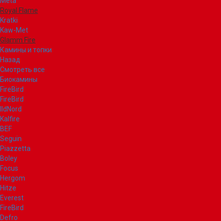
Meta
Royal Flame
Kratki
Kaw-Met
Glamm Fire
Камины и топки
Назад
Смотреть все
Биокамины
FireBird
FireBird
IldNord
Kalfire
BEF
Seguin
Piazzetta
Boley
Focus
Hergom
Hitze
Everest
FireBird
Defro