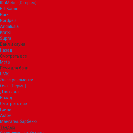
IDaMebel (Dimplex)
EdilKamin
Hark
Nordpeis
Andalusia
Kratki
Supra
Баня и сауна
Назад
Смотреть все
Meta
Печи для бани
НМК
Электрокаменки
Очаг (Пермь)
Для сада
Назад
Смотреть все
Грили
Astov
Мангалы, барбекю
Тандыр