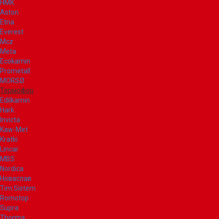
НМК
Aston
Etna
Everest
Mcz
Meta
Ecokamin
Prometall
MORSØ
Термофор
Edilkamin
Hark
Invicta
Kaw-Met
Kratki
Lincar
MBS
Nordica
Новаслав
Tim Sistem
Romotop
Supra
Thorma