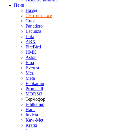
Печи
Назад
Смотреть все
Guca
Panadero
Lacunza
Loki
ABX
FireBird
НМК
Aston
Etna
Everest
Mcz
Meta
Ecokamin
Prometall
MORSØ
Термофор
Edilkamin
Hark
Invicta
Kaw-Met
Kratki