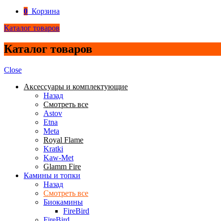
0
Корзина
Каталог товаров
Каталог товаров
Close
Аксессуары и комплектующие
Назад
Смотреть все
Astov
Etna
Meta
Royal Flame
Kratki
Kaw-Met
Glamm Fire
Камины и топки
Назад
Смотреть все
Биокамины
FireBird
FireBird