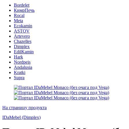
Bordelet
КимрПечь
Rocal
Meta
Ecokamin
ASTOV
Artevero
Chazelles
Dimplex
EdilKamin
Hark
Nordpeis
Andalusia
Kratki
Supra
На страницу продукта
IDaMebel (Dimplex)