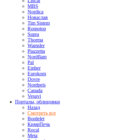
Lincar
MBS
Nordica
Новаслав
Tim Sistem
Romotop
Supra
Thorma
Wamsler
Piazzetta
Nordflam
Pal
Ember
Eurokom
Dovre
Nordpeis
Canada
Vesuvi
Порталы, облицовки
Назад
Смотреть все
Bordelet
КимрПечь
Rocal
Meta