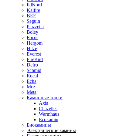
IldNord
Kalfire
BEF
Seguin
Piazzetta
Boley
Focus
Hergom
Hitze
Everest
FireBird
Defro
Schmid
Rocal
Echa
Mcz
Meta
Каминные топки
Axis
Chazelles
Warmhaus
Ecokamin
Биокамины
Электрические камины
Газовые камины