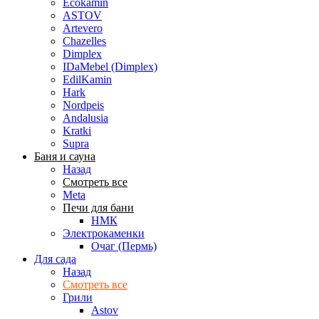
Ecokamin
ASTOV
Artevero
Chazelles
Dimplex
IDaMebel (Dimplex)
EdilKamin
Hark
Nordpeis
Andalusia
Kratki
Supra
Баня и сауна
Назад
Смотреть все
Meta
Печи для бани
НМК
Электрокаменки
Очаг (Пермь)
Для сада
Назад
Смотреть все
Грили
Astov