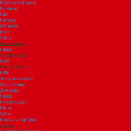
IDaMebel (Dimplex)
EdilKamin
Hark
Nordpeis
Andalusia
Kratki
Supra
Баня и сауна
Назад
Смотреть все
Meta
Печи для бани
НМК
Электрокаменки
Очаг (Пермь)
Для сада
Назад
Смотреть все
Грили
Astov
Мангалы, барбекю
Тандыр