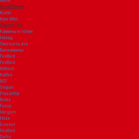
Meta
Royal Flame
Kratki
Kaw-Met
Glamm Fire
Камины и топки
Назад
Смотреть все
Биокамины
FireBird
FireBird
IldNord
Kalfire
BEF
Seguin
Piazzetta
Boley
Focus
Hergom
Hitze
Everest
FireBird
Defro