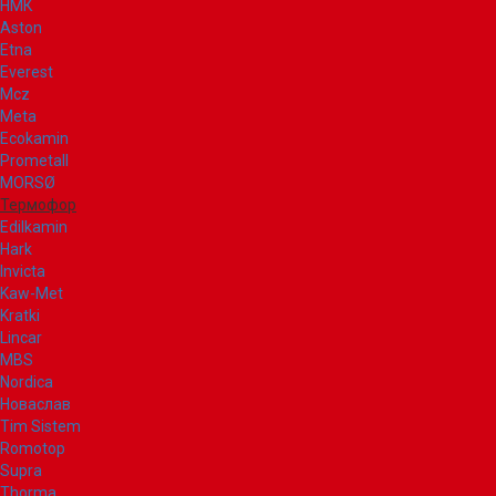
НМК
Aston
Etna
Everest
Mcz
Meta
Ecokamin
Prometall
MORSØ
Термофор
Edilkamin
Hark
Invicta
Kaw-Met
Kratki
Lincar
MBS
Nordica
Новаслав
Tim Sistem
Romotop
Supra
Thorma