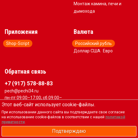
Монтаж камина, печи и
дымохода
Приложения
Валюта
Shop-Script
Российский рубль
Доллар США
Евро
Обратная связь
+7 (917) 578-88-83
pech@pechi34.ru
пн-пт 09:00–17:00; сб 09:00–
15:00
Этот веб-сайт использует cookie-файлы.
При использовании данного сайта вы подтверждаете свое согласие
Вся представленная на сайте информация, касающаяся
на использование cookie-файлов в соответствии с нашей
политикой
приватности
технических характеристик, наличия на складе,
.
стоимости товаров, носит информационный характер и
Подтверждаю
не является публичной офертой, определяемой