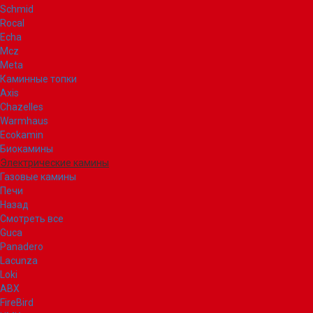
Schmid
Rocal
Echa
Mcz
Meta
Каминные топки
Axis
Chazelles
Warmhaus
Ecokamin
Биокамины
Электрические камины
Газовые камины
Печи
Назад
Смотреть все
Guca
Panadero
Lacunza
Loki
ABX
FireBird