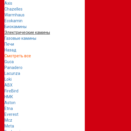
Axis
Chazelles
Warmhaus
Ecokamin
Биокамины
Электрические камины
Газовые камины
Печи
Назад
Смотреть все
Guca
Panadero
Lacunza
Loki
ABX
FireBird
НМК
Aston
Etna
Everest
Mcz
Meta