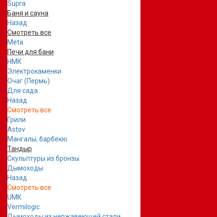
Supra
Баня и сауна
Назад
Смотреть все
Meta
Печи для бани
НМК
Электрокаменки
Очаг (Пермь)
Для сада
Назад
Смотреть все
Грили
Astov
Мангалы, барбекю
Тандыр
Скульптуры из бронзы
Дымоходы
Назад
Смотреть все
UMK
Vermilogic
Дымоходы из нержавеющей стали