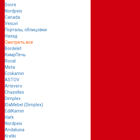
Dovre
Nordpeis
Canada
Vesuvi
Порталы, облицовки
Назад
Смотреть все
Bordelet
КимрПечь
Rocal
Meta
Ecokamin
ASTOV
Artevero
Chazelles
Dimplex
IDaMebel (Dimplex)
EdilKamin
Hark
Nordpeis
Andalusia
Kratki