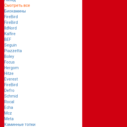
Смотреть все
Биокамины
FireBird
FireBird
IldNord
Kalfire
BEF
Seguin
Piazzetta
Boley
Focus
Hergom
Hitze
Everest
FireBird
Defro
Schmid
Rocal
Echa
Mcz
Meta
Каминные топки