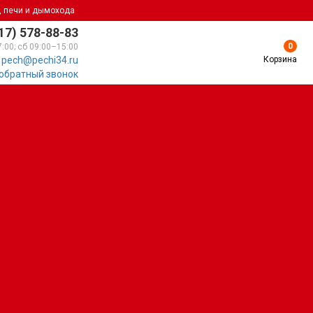
, печи и дымохода
17) 578-88-83
0
7:00; сб 09:00–15:00
Корзина
pech@pechi34.ru
 обратный звонок