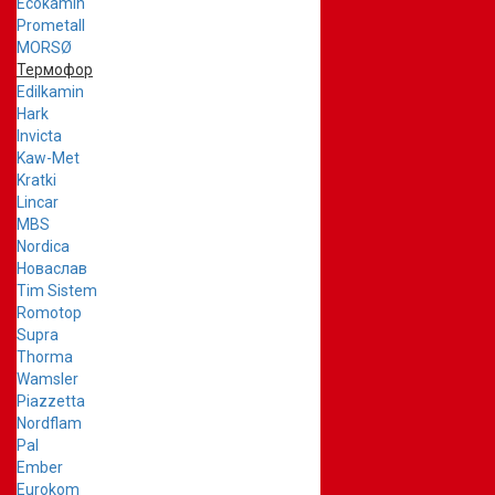
Ecokamin
Prometall
MORSØ
Термофор
Edilkamin
Hark
Invicta
Kaw-Met
Kratki
Lincar
MBS
Nordica
Новаслав
Tim Sistem
Romotop
Supra
Thorma
Wamsler
Piazzetta
Nordflam
Pal
Ember
Eurokom