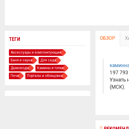
ОБЗОР
Х
ТЕГИ
Аксессуары и комплектующие
Баня и сауна
Для сада
каминна
Дымоходы
Камины и топки
197 793 
Печи
Порталы и облицовка
Узнать 
(МСК).
РЕКОМЕНД