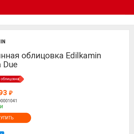
IN
нная облицовка Edilkamin
 Due
 облицовка
793
₽
00001041
ИИ
КУПИТЬ