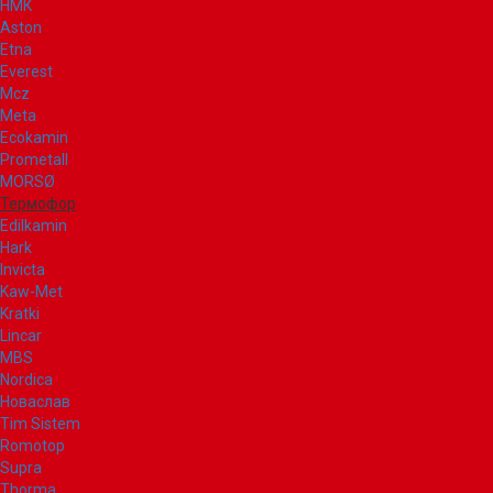
НМК
Aston
Etna
Everest
Mcz
Meta
Ecokamin
Prometall
MORSØ
Термофор
Edilkamin
Hark
Invicta
Kaw-Met
Kratki
Lincar
MBS
Nordica
Новаслав
Tim Sistem
Romotop
Supra
Thorma