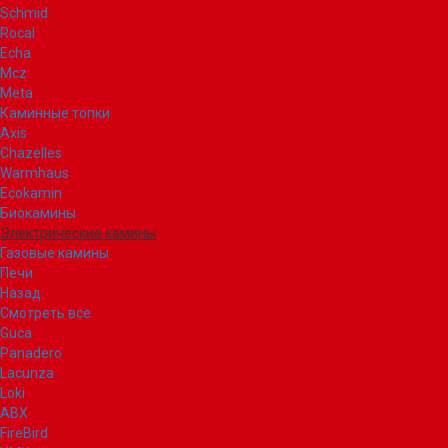
Schmid
Rocal
Echa
Mcz
Meta
Каминные топки
Axis
Chazelles
Warmhaus
Ecokamin
Биокамины
Электрические камины
Газовые камины
Печи
Назад
Смотреть все
Guca
Panadero
Lacunza
Loki
ABX
FireBird