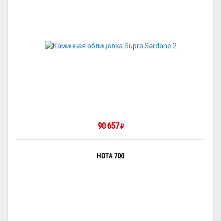
90 657
₽
НОТА 700