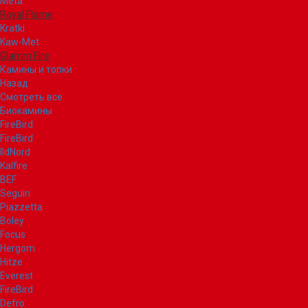
Meta
Royal Flame
Kratki
Kaw-Met
Glamm Fire
Камины и топки
Назад
Смотреть все
Биокамины
FireBird
FireBird
IldNord
Kalfire
BEF
Seguin
Piazzetta
Boley
Focus
Hergom
Hitze
Everest
FireBird
Defro