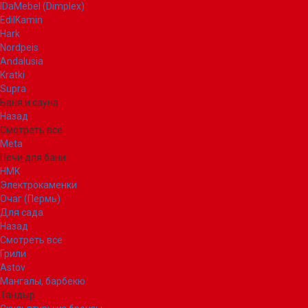
IDaMebel (Dimplex)
EdilKamin
Hark
Nordpeis
Andalusia
Kratki
Supra
Баня и сауна
Назад
Смотреть все
Meta
Печи для бани
НМК
Электрокаменки
Очаг (Пермь)
Для сада
Назад
Смотреть все
Грили
Astov
Мангалы, барбекю
Тандыр