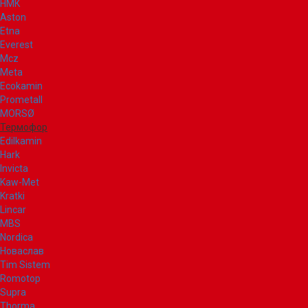
НМК
Aston
Etna
Everest
Mcz
Meta
Ecokamin
Prometall
MORSØ
Термофор
Edilkamin
Hark
Invicta
Kaw-Met
Kratki
Lincar
MBS
Nordica
Новаслав
Tim Sistem
Romotop
Supra
Thorma