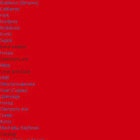
IDaMebel (Dimplex)
EdilKamin
Hark
Nordpeis
Andalusia
Kratki
Supra
Баня и сауна
Назад
Смотреть все
Meta
Печи для бани
НМК
Электрокаменки
Очаг (Пермь)
Для сада
Назад
Смотреть все
Грили
Astov
Мангалы, барбекю
Тандыр