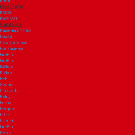
Meta
Royal Flame
Kratki
Kaw-Met
Glamm Fire
Камины и топки
Назад
Смотреть все
Биокамины
FireBird
FireBird
IldNord
Kalfire
BEF
Seguin
Piazzetta
Boley
Focus
Hergom
Hitze
Everest
FireBird
Defro