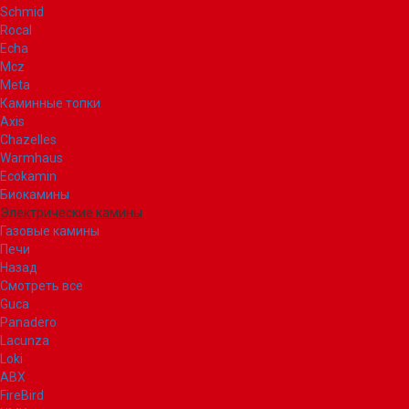
Schmid
Rocal
Echa
Mcz
Meta
Каминные топки
Axis
Chazelles
Warmhaus
Ecokamin
Биокамины
Электрические камины
Газовые камины
Печи
Назад
Смотреть все
Guca
Panadero
Lacunza
Loki
ABX
FireBird