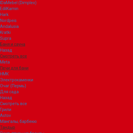
IDaMebel (Dimplex)
EdilKamin
Hark
Nordpeis
Andalusia
Kratki
Supra
Баня и сауна
Назад
Смотреть все
Meta
Печи для бани
НМК
Электрокаменки
Очаг (Пермь)
Для сада
Назад
Смотреть все
Грили
Astov
Мангалы, барбекю
Тандыр