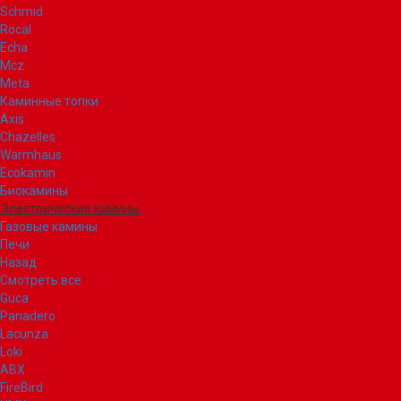
Schmid
Rocal
Echa
Mcz
Meta
Каминные топки
Axis
Chazelles
Warmhaus
Ecokamin
Биокамины
Электрические камины
Газовые камины
Печи
Назад
Смотреть все
Guca
Panadero
Lacunza
Loki
ABX
FireBird