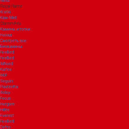
Meta
Royal Flame
Kratki
Kaw-Met
Glamm Fire
Камины и топки
Назад
Смотреть все
Биокамины
FireBird
FireBird
IldNord
Kalfire
BEF
Seguin
Piazzetta
Boley
Focus
Hergom
Hitze
Everest
FireBird
Defro