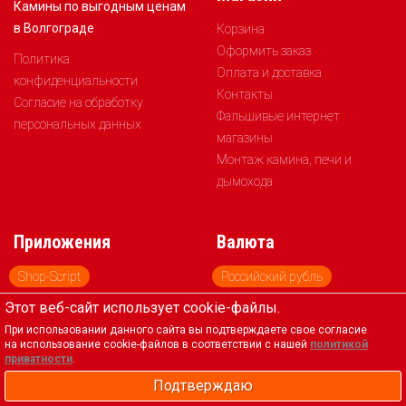
Камины по выгодным ценам
в Волгограде
Корзина
Оформить заказ
Политика
Оплата и доставка
конфиденциальности
Контакты
Согласие на обработку
Фальшивые интернет
персональных данных
магазины
Монтаж камина, печи и
дымохода
Приложения
Валюта
Shop-Script
Российский рубль
Доллар США
Евро
Этот веб-сайт использует cookie-файлы.
При использовании данного сайта вы подтверждаете свое согласие
на использование cookie-файлов в соответствии с нашей
политикой
Обратная связь
приватности
.
Подтверждаю
+7 (917) 578-88-83