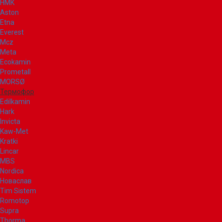
НМК
Aston
Etna
Everest
Mcz
Meta
Ecokamin
Prometall
MORSØ
Термофор
Edilkamin
Hark
Invicta
Kaw-Met
Kratki
Lincar
MBS
Nordica
Новаслав
Tim Sistem
Romotop
Supra
Thorma