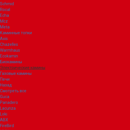
Schmid
Rocal
Echa
Mcz
Meta
Каминные топки
Axis
Chazelles
Warmhaus
Ecokamin
Биокамины
Электрические камины
Газовые камины
Печи
Назад
Смотреть все
Guca
Panadero
Lacunza
Loki
ABX
FireBird