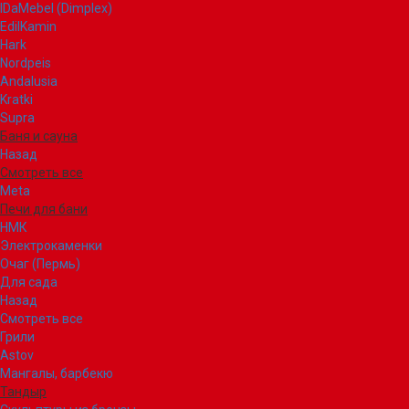
IDaMebel (Dimplex)
EdilKamin
Hark
Nordpeis
Andalusia
Kratki
Supra
Баня и сауна
Назад
Смотреть все
Meta
Печи для бани
НМК
Электрокаменки
Очаг (Пермь)
Для сада
Назад
Смотреть все
Грили
Astov
Мангалы, барбекю
Тандыр