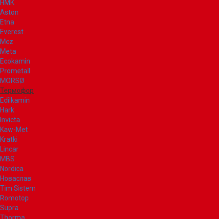
НМК
Aston
Etna
Everest
Mcz
Meta
Ecokamin
Prometall
MORSØ
Термофор
Edilkamin
Hark
Invicta
Kaw-Met
Kratki
Lincar
MBS
Nordica
Новаслав
Tim Sistem
Romotop
Supra
Thorma