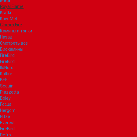
Meta
Royal Flame
Kratki
Kaw-Met
Glamm Fire
Камины и топки
Назад
Смотреть все
Биокамины
FireBird
FireBird
IldNord
Kalfire
BEF
Seguin
Piazzetta
Boley
Focus
Hergom
Hitze
Everest
FireBird
Defro