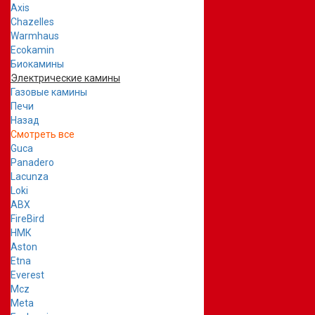
Axis
Chazelles
Warmhaus
Ecokamin
Биокамины
Электрические камины
Газовые камины
Печи
Назад
Смотреть все
Guca
Panadero
Lacunza
Loki
ABX
FireBird
НМК
Aston
Etna
Everest
Mcz
Meta