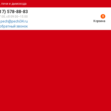
, печи и дымохода
17) 578-88-83
0
7:00; сб 09:00–15:00
Корзина
pech@pechi34.ru
 обратный звонок