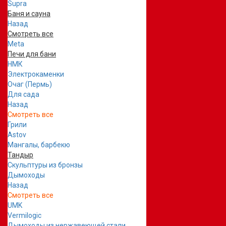
Supra
Баня и сауна
Назад
Смотреть все
Meta
Печи для бани
НМК
Электрокаменки
Очаг (Пермь)
Для сада
Назад
Смотреть все
Грили
Astov
Мангалы, барбекю
Тандыр
Скульптуры из бронзы
Дымоходы
Назад
Смотреть все
UMK
Vermilogic
Дымоходы из нержавеющей стали