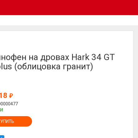
нофен на дровах Hark 34 GT
lus (облицовка гранит)
918
₽
00000477
ИИ
КУПИТЬ