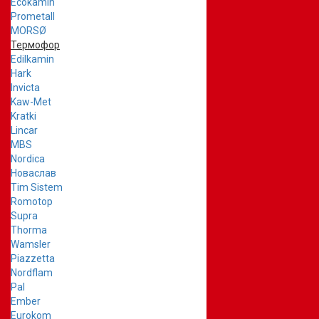
Ecokamin
Prometall
MORSØ
Термофор
Edilkamin
Hark
Invicta
Kaw-Met
Kratki
Lincar
MBS
Nordica
Новаслав
Tim Sistem
Romotop
Supra
Thorma
Wamsler
Piazzetta
Nordflam
Pal
Ember
Eurokom