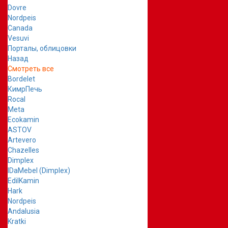
Dovre
Nordpeis
Canada
Vesuvi
Порталы, облицовки
Назад
Смотреть все
Bordelet
КимрПечь
Rocal
Meta
Ecokamin
ASTOV
Artevero
Chazelles
Dimplex
IDaMebel (Dimplex)
EdilKamin
Hark
Nordpeis
Andalusia
Kratki