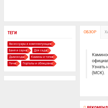
ОБЗОР
Х
ТЕГИ
Аксессуары и комплектующие
Баня и сауна
Для сада
Каминоф
Дымоходы
Камины и топки
официал
Печи
Порталы и облицовка
Узнать 
(МСК).
РЕКОМЕНД