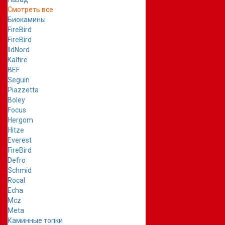
Смотреть все
Биокамины
FireBird
FireBird
IldNord
Kalfire
BEF
Seguin
Piazzetta
Boley
Focus
Hergom
Hitze
Everest
FireBird
Defro
Schmid
Rocal
Echa
Mcz
Meta
Каминные топки