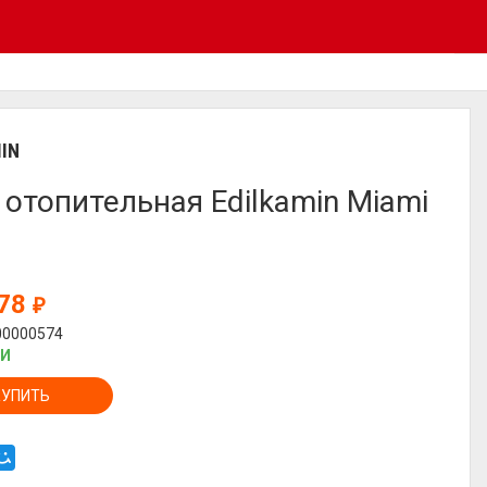
IN
 отопительная Edilkamin Miami
878
₽
00000574
ИИ
КУПИТЬ