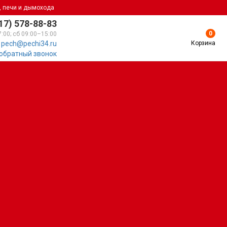
, печи и дымохода
17) 578-88-83
0
7:00; сб 09:00–15:00
Корзина
pech@pechi34.ru
 обратный звонок