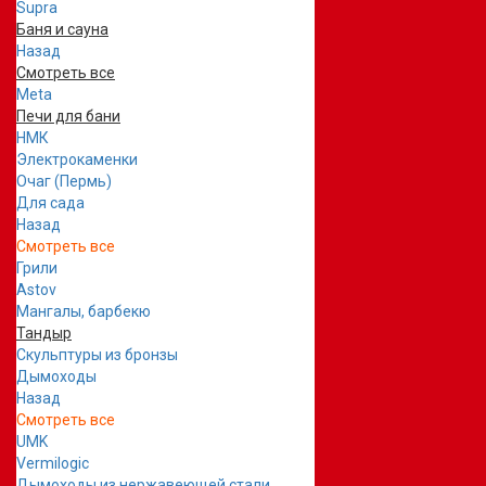
Supra
Баня и сауна
Назад
Смотреть все
Meta
Печи для бани
НМК
Электрокаменки
Очаг (Пермь)
Для сада
Назад
Смотреть все
Грили
Astov
Мангалы, барбекю
Тандыр
Скульптуры из бронзы
Дымоходы
Назад
Смотреть все
UMK
Vermilogic
Дымоходы из нержавеющей стали