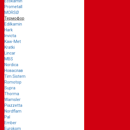
Ecokamin
Prometall
MORSØ
Термофор
Edilkamin
Hark
Invicta
Kaw-Met
Kratki
Lincar
MBS
Nordica
Новаслав
Tim Sistem
Romotop
Supra
Thorma
Wamsler
Piazzetta
Nordflam
Pal
Ember
Eurokom