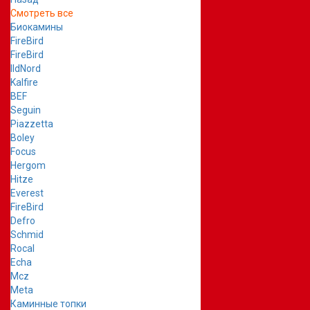
Смотреть все
Биокамины
FireBird
FireBird
IldNord
Kalfire
BEF
Seguin
Piazzetta
Boley
Focus
Hergom
Hitze
Everest
FireBird
Defro
Schmid
Rocal
Echa
Mcz
Meta
Каминные топки