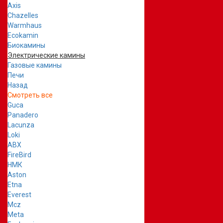
Axis
Chazelles
Warmhaus
Ecokamin
Биокамины
Электрические камины
Газовые камины
Печи
Назад
Смотреть все
Guca
Panadero
Lacunza
Loki
ABX
FireBird
НМК
Aston
Etna
Everest
Mcz
Meta