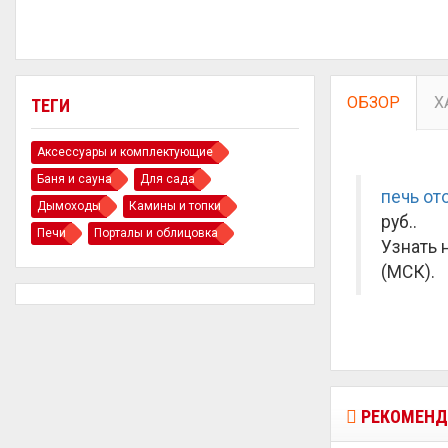
ОБЗОР
Х
ТЕГИ
Аксессуары и комплектующие
Баня и сауна
Для сада
печь от
Дымоходы
Камины и топки
руб.
.
Печи
Порталы и облицовка
Узнать 
(МСК).
РЕКОМЕНД