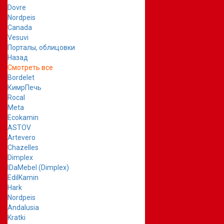
Dovre
Nordpeis
Canada
Vesuvi
Порталы, облицовки
Назад
Смотреть все
Bordelet
КимрПечь
Rocal
Meta
Ecokamin
ASTOV
Artevero
Chazelles
Dimplex
IDaMebel (Dimplex)
EdilKamin
Hark
Nordpeis
Andalusia
Kratki