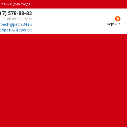
, печи и дымохода
17) 578-88-83
0
7:00; сб 09:00–15:00
Корзина
pech@pechi34.ru
 обратный звонок