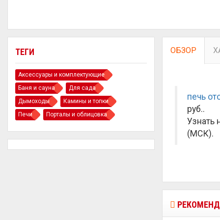
ОБЗОР
Х
ТЕГИ
Аксессуары и комплектующие
Баня и сауна
Для сада
печь от
Дымоходы
Камины и топки
руб.
.
Печи
Порталы и облицовка
Узнать 
(МСК).
РЕКОМЕНД