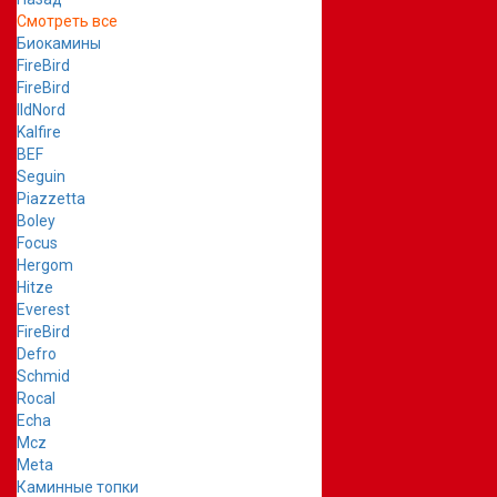
Смотреть все
Биокамины
FireBird
FireBird
IldNord
Kalfire
BEF
Seguin
Piazzetta
Boley
Focus
Hergom
Hitze
Everest
FireBird
Defro
Schmid
Rocal
Echa
Mcz
Meta
Каминные топки