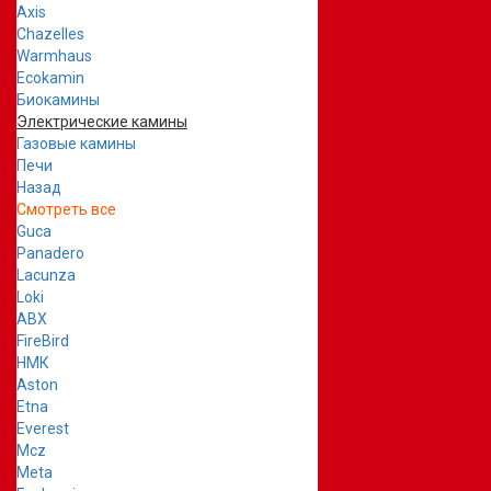
Axis
Chazelles
Warmhaus
Ecokamin
Биокамины
Электрические камины
Газовые камины
Печи
Назад
Смотреть все
Guca
Panadero
Lacunza
Loki
ABX
FireBird
НМК
Aston
Etna
Everest
Mcz
Meta