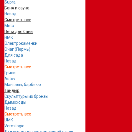
Supra
Баня и сауна
Назад
Смотреть все
Meta
Печи для бани
НМК
Электрокаменки
Очаг (Пермь)
Для сада
Назад
Смотреть все
Грили
Astov
Мангалы, барбекю
Тандыр
Скульптуры из бронзы
Дымоходы
Назад
Смотреть все
UMK
Vermilogic
Дымоходы из нержавеющей стали