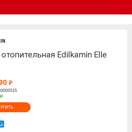
IN
 отопительная Edilkamin Elle
890
₽
00000525
ИИ
КУПИТЬ