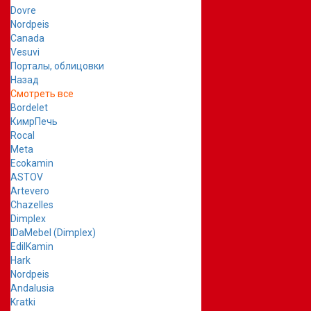
Dovre
Nordpeis
Canada
Vesuvi
Порталы, облицовки
Назад
Смотреть все
Bordelet
КимрПечь
Rocal
Meta
Ecokamin
ASTOV
Artevero
Chazelles
Dimplex
IDaMebel (Dimplex)
EdilKamin
Hark
Nordpeis
Andalusia
Kratki