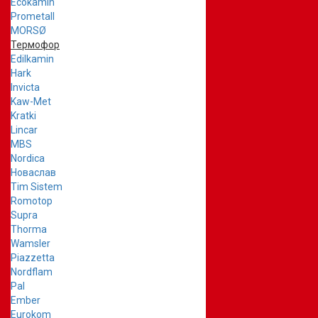
Ecokamin
Prometall
MORSØ
Термофор
Edilkamin
Hark
Invicta
Kaw-Met
Kratki
Lincar
MBS
Nordica
Новаслав
Tim Sistem
Romotop
Supra
Thorma
Wamsler
Piazzetta
Nordflam
Pal
Ember
Eurokom