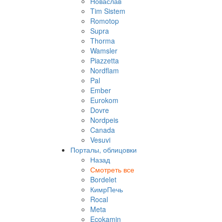
Новаслав
Tim Sistem
Romotop
Supra
Thorma
Wamsler
Piazzetta
Nordflam
Pal
Ember
Eurokom
Dovre
Nordpeis
Canada
Vesuvi
Порталы, облицовки
Назад
Смотреть все
Bordelet
КимрПечь
Rocal
Meta
Ecokamin