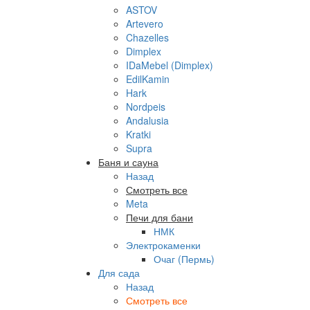
ASTOV
Artevero
Chazelles
Dimplex
IDaMebel (Dimplex)
EdilKamin
Hark
Nordpeis
Andalusia
Kratki
Supra
Баня и сауна
Назад
Смотреть все
Meta
Печи для бани
НМК
Электрокаменки
Очаг (Пермь)
Для сада
Назад
Смотреть все