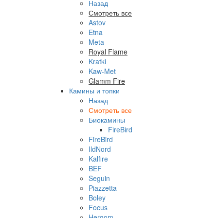
Назад
Смотреть все
Astov
Etna
Meta
Royal Flame
Kratki
Kaw-Met
Glamm Fire
Камины и топки
Назад
Смотреть все
Биокамины
FireBird
FireBird
IldNord
Kalfire
BEF
Seguin
Piazzetta
Boley
Focus
Hergom