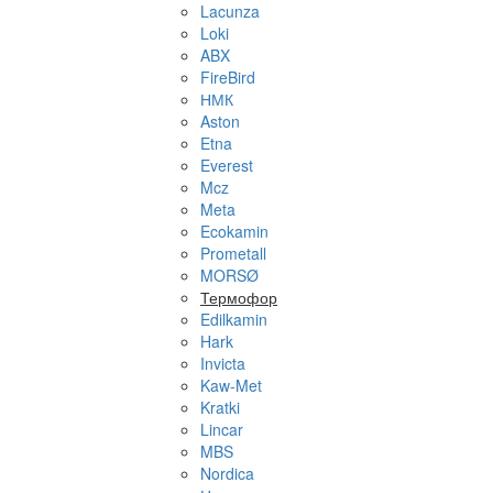
Lacunza
Loki
ABX
FireBird
НМК
Aston
Etna
Everest
Mcz
Meta
Ecokamin
Prometall
MORSØ
Термофор
Edilkamin
Hark
Invicta
Kaw-Met
Kratki
Lincar
MBS
Nordica