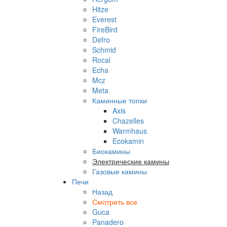
Hitze
Everest
FireBird
Defro
Schmid
Rocal
Echa
Mcz
Meta
Каминные топки
Axis
Chazelles
Warmhaus
Ecokamin
Биокамины
Электрические камины
Газовые камины
Печи
Назад
Смотреть все
Guca
Panadero