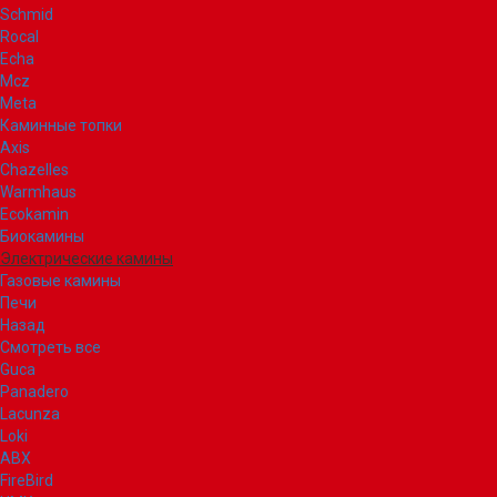
Schmid
Rocal
Echa
Mcz
Meta
Каминные топки
Axis
Chazelles
Warmhaus
Ecokamin
Биокамины
Электрические камины
Газовые камины
Печи
Назад
Смотреть все
Guca
Panadero
Lacunza
Loki
ABX
FireBird