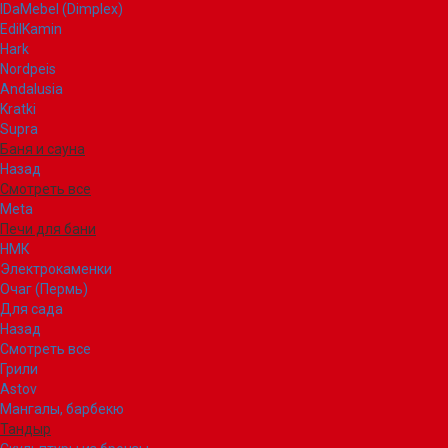
IDaMebel (Dimplex)
EdilKamin
Hark
Nordpeis
Andalusia
Kratki
Supra
Баня и сауна
Назад
Смотреть все
Meta
Печи для бани
НМК
Электрокаменки
Очаг (Пермь)
Для сада
Назад
Смотреть все
Грили
Astov
Мангалы, барбекю
Тандыр