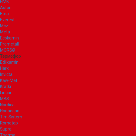
НМК
Aston
Etna
Everest
Mcz
Meta
Ecokamin
Prometall
MORSØ
Термофор
Edilkamin
Hark
Invicta
Kaw-Met
Kratki
Lincar
MBS
Nordica
Новаслав
Tim Sistem
Romotop
Supra
Thorma