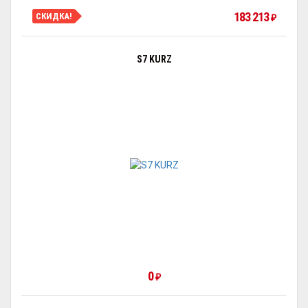
183 213
СКИДКА!
₽
S7 KURZ
0
₽