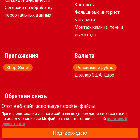
конфиденциальности
Контакты
Согласие на обработку
Фальшивые интернет
персональных данных
магазины
Монтаж камина, печи и
дымохода
Приложения
Валюта
Shop-Script
Российский рубль
Доллар США
Евро
Обратная связь
Этот веб-сайт использует cookie-файлы.
+7 (917) 578-88-83
При использовании данного сайта вы подтверждаете свое согласие
pech@pechi34.ru
на использование cookie-файлов в соответствии с нашей
политикой
пн-пт 09:00–17:00; сб 09:00–
приватности
.
15:00
Подтверждаю