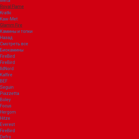
Meta
Royal Flame
Kratki
Kaw-Met
Glamm Fire
Камины и топки
Назад
Смотреть все
Биокамины
FireBird
FireBird
IldNord
Kalfire
BEF
Seguin
Piazzetta
Boley
Focus
Hergom
Hitze
Everest
FireBird
Defro