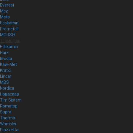
Everest
Mcz
Meta
Ecokamin
Prometall
MORSØ
Термофор
Edilkamin
Hark
Invicta
Kaw-Met
Kratki
Lincar
MBS
Nordica
Новаслав
Tim Sistem
Romotop
Supra
Thorma
Wamsler
Piazzetta