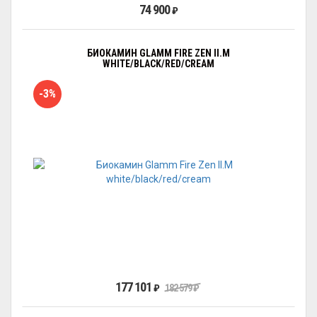
74 900
₽
БИОКАМИН GLAMM FIRE ZEN II.M
WHITE/BLACK/RED/CREAM
-3%
177 101
₽
182 579
₽