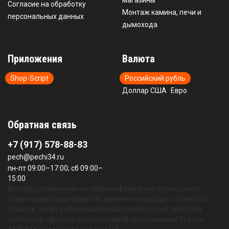
магазины
Согласие на обработку
Монтаж камина, печи и
персональных данных
дымохода
Приложения
Валюта
Shop-Script
Российский рубль
Доллар США
Евро
Обратная связь
+7 (917) 578-88-83
pech@pechi34.ru
пн-пт 09:00–17:00; сб 09:00–
15:00
Вся представленная на сайте информация, касающаяся
технических характеристик, наличия на складе, стоимости
товаров, носит информационный характер и не является
публичной офертой, определяемой положениями Статьи