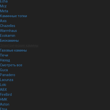
Echa
Mcz
Meta
Каминные топки
Axis
Chazelles
Warmhaus
Ecokamin
Биокамины
Электрические камины
Газовые камины
Печи
Назад
Смотреть все
Guca
Panadero
Lacunza
Loki
ABX
FireBird
НМК
Aston
Etna