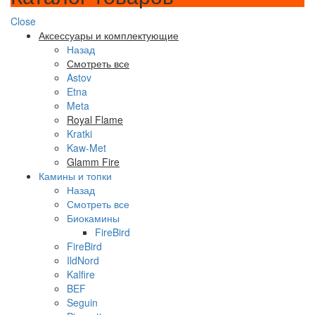
Close
Аксессуары и комплектующие
Назад
Смотреть все
Astov
Etna
Meta
Royal Flame
Kratki
Kaw-Met
Glamm Fire
Камины и топки
Назад
Смотреть все
Биокамины
FireBird
FireBird
IldNord
Kalfire
BEF
Seguin