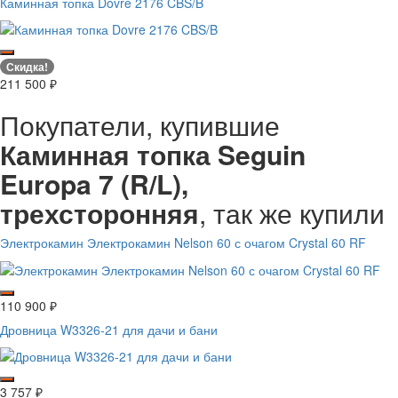
Каминная топка Dovre 2176 CBS/B
Скидка!
211 500
₽
Покупатели, купившие
Каминная топка Seguin
Europa 7 (R/L),
трехсторонняя
, так же купили
Электрокамин Электрокамин Nelson 60 с очагом Crystal 60 RF
110 900
₽
Дровница W3326-21 для дачи и бани
3 757
₽