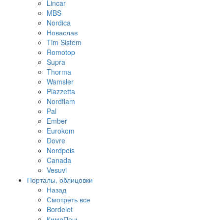
Lincar
MBS
Nordica
Новаслав
Tim Sistem
Romotop
Supra
Thorma
Wamsler
Piazzetta
Nordflam
Pal
Ember
Eurokom
Dovre
Nordpeis
Canada
Vesuvi
Порталы, облицовки
Назад
Смотреть все
Bordelet
КимрПечь