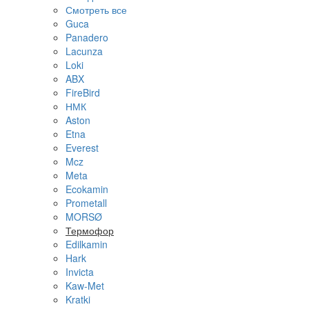
Смотреть все
Guca
Panadero
Lacunza
Loki
ABX
FireBird
НМК
Aston
Etna
Everest
Mcz
Meta
Ecokamin
Prometall
MORSØ
Термофор
Edilkamin
Hark
Invicta
Kaw-Met
Kratki