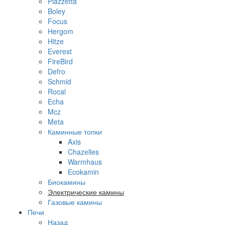
Piazzetta
Boley
Focus
Hergom
Hitze
Everest
FireBird
Defro
Schmid
Rocal
Echa
Mcz
Meta
Каминные топки
Axis
Chazelles
Warmhaus
Ecokamin
Биокамины
Электрические камины
Газовые камины
Печи
Назад