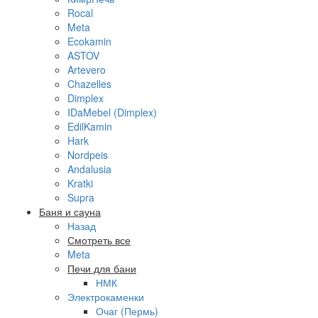
Rocal
Meta
Ecokamin
ASTOV
Artevero
Chazelles
Dimplex
IDaMebel (Dimplex)
EdilKamin
Hark
Nordpeis
Andalusia
Kratki
Supra
Баня и сауна
Назад
Смотреть все
Meta
Печи для бани
НМК
Электрокаменки
Очаг (Пермь)