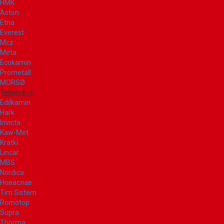
НМК
Aston
Etna
Everest
Mcz
Meta
Ecokamin
Prometall
MORSØ
Термофор
Edilkamin
Hark
Invicta
Kaw-Met
Kratki
Lincar
MBS
Nordica
Новаслав
Tim Sistem
Romotop
Supra
Thorma