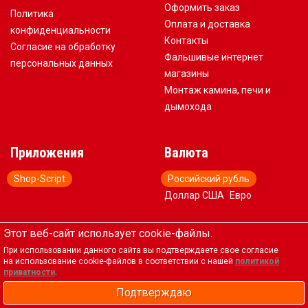
Оформить заказ
Политика
Оплата и доставка
конфиденциальности
Контакты
Согласие на обработку
Фальшивые интернет
персональных данных
магазины
Монтаж камина, печи и
дымохода
Приложения
Валюта
Shop-Script
Российский рубль
Доллар США
Евро
Этот веб-сайт использует cookie-файлы.
Обратная связь
При использовании данного сайта вы подтверждаете свое согласие
на использование cookie-файлов в соответствии с нашей
политикой
+7 (917) 578-88-83
приватности
.
pech@pechi34.ru
Подтверждаю
пн-пт 09:00–17:00; сб 09:00–