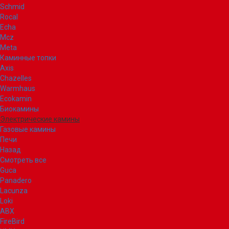
Schmid
Rocal
Echa
Mcz
Meta
Каминные топки
Axis
Chazelles
Warmhaus
Ecokamin
Биокамины
Электрические камины
Газовые камины
Печи
Назад
Смотреть все
Guca
Panadero
Lacunza
Loki
ABX
FireBird