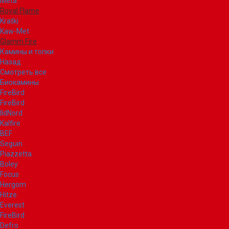
Meta
Royal Flame
Kratki
Kaw-Met
Glamm Fire
Камины и топки
Назад
Смотреть все
Биокамины
FireBird
FireBird
IldNord
Kalfire
BEF
Seguin
Piazzetta
Boley
Focus
Hergom
Hitze
Everest
FireBird
Defro