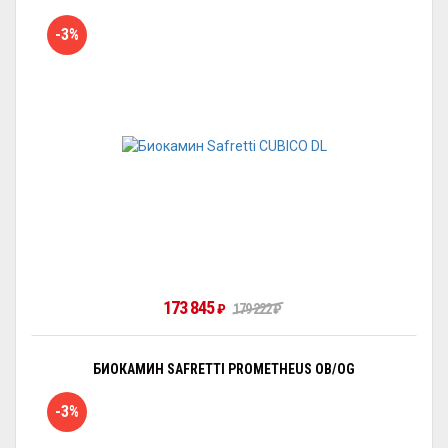
-3%
173 845
₽
179 222
₽
БИОКАМИН SAFRETTI PROMETHEUS OB/OG
-3%