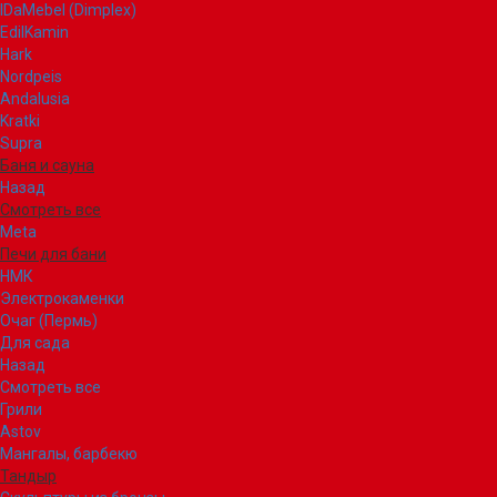
IDaMebel (Dimplex)
EdilKamin
Hark
Nordpeis
Andalusia
Kratki
Supra
Баня и сауна
Назад
Смотреть все
Meta
Печи для бани
НМК
Электрокаменки
Очаг (Пермь)
Для сада
Назад
Смотреть все
Грили
Astov
Мангалы, барбекю
Тандыр