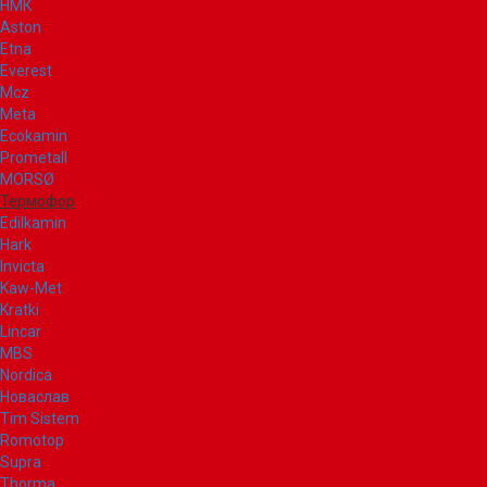
НМК
Aston
Etna
Everest
Mcz
Meta
Ecokamin
Prometall
MORSØ
Термофор
Edilkamin
Hark
Invicta
Kaw-Met
Kratki
Lincar
MBS
Nordica
Новаслав
Tim Sistem
Romotop
Supra
Thorma