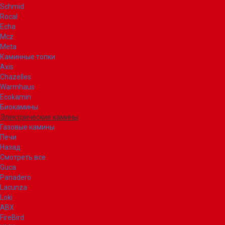
Schmid
Rocal
Echa
Mcz
Meta
Каминные топки
Axis
Chazelles
Warmhaus
Ecokamin
Биокамины
Электрические камины
Газовые камины
Печи
Назад
Смотреть все
Guca
Panadero
Lacunza
Loki
ABX
FireBird