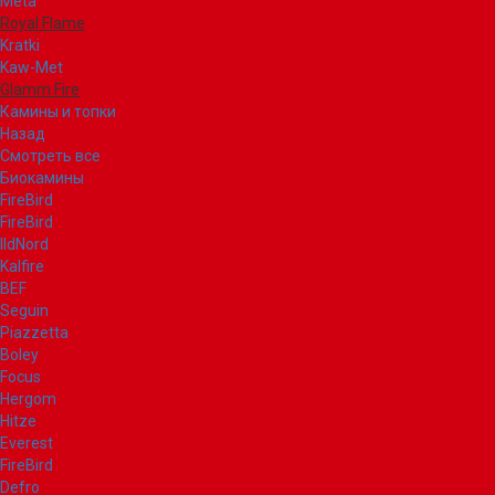
Meta
Royal Flame
Kratki
Kaw-Met
Glamm Fire
Камины и топки
Назад
Смотреть все
Биокамины
FireBird
FireBird
IldNord
Kalfire
BEF
Seguin
Piazzetta
Boley
Focus
Hergom
Hitze
Everest
FireBird
Defro