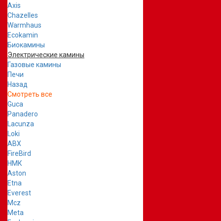
Axis
Chazelles
Warmhaus
Ecokamin
Биокамины
Электрические камины
Газовые камины
Печи
Назад
Смотреть все
Guca
Panadero
Lacunza
Loki
ABX
FireBird
НМК
Aston
Etna
Everest
Mcz
Meta