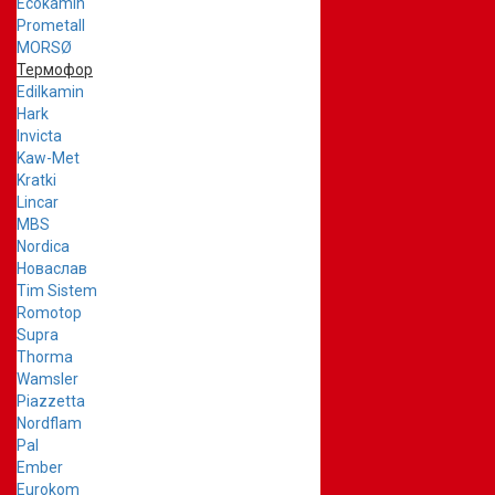
Ecokamin
Prometall
MORSØ
Термофор
Edilkamin
Hark
Invicta
Kaw-Met
Kratki
Lincar
MBS
Nordica
Новаслав
Tim Sistem
Romotop
Supra
Thorma
Wamsler
Piazzetta
Nordflam
Pal
Ember
Eurokom