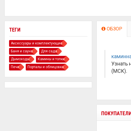
ОБЗОР
ТЕГИ
Аксессуары и комплектующие
Баня и сауна
Для сада
каминна
Дымоходы
Камины и топки
Узнать 
Печи
Порталы и облицовка
(МСК).
ПОКУПАТЕЛ