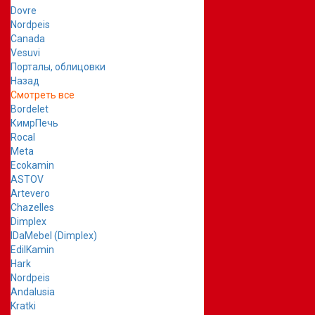
Dovre
Nordpeis
Canada
Vesuvi
Порталы, облицовки
Назад
Смотреть все
Bordelet
КимрПечь
Rocal
Meta
Ecokamin
ASTOV
Artevero
Chazelles
Dimplex
IDaMebel (Dimplex)
EdilKamin
Hark
Nordpeis
Andalusia
Kratki