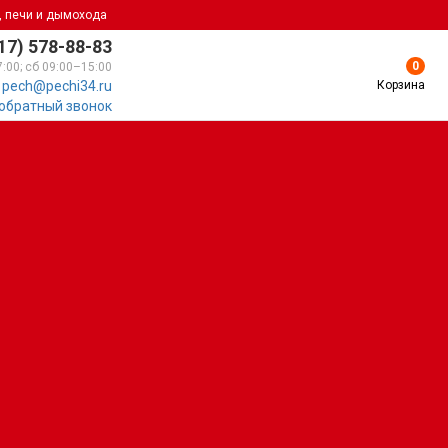
, печи и дымохода
17) 578-88-83
0
7:00; сб 09:00–15:00
Корзина
pech@pechi34.ru
 обратный звонок