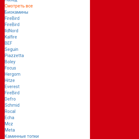
Смотреть все
Биокамины
FireBird
FireBird
IldNord
Kalfire
BEF
Seguin
Piazzetta
Boley
Focus
Hergom
Hitze
Everest
FireBird
Defro
Schmid
Rocal
Echa
Mcz
Meta
Каминные топки