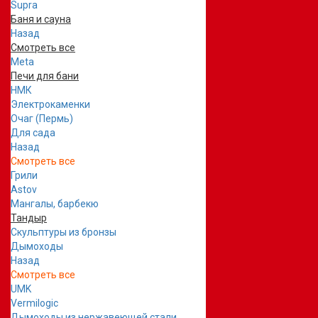
Supra
Баня и сауна
Назад
Смотреть все
Meta
Печи для бани
НМК
Электрокаменки
Очаг (Пермь)
Для сада
Назад
Смотреть все
Грили
Astov
Мангалы, барбекю
Тандыр
Скульптуры из бронзы
Дымоходы
Назад
Смотреть все
UMK
Vermilogic
Дымоходы из нержавеющей стали