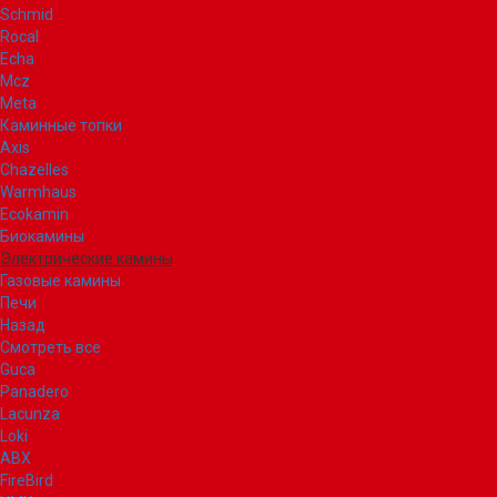
Schmid
Rocal
Echa
Mcz
Meta
Каминные топки
Axis
Chazelles
Warmhaus
Ecokamin
Биокамины
Электрические камины
Газовые камины
Печи
Назад
Смотреть все
Guca
Panadero
Lacunza
Loki
ABX
FireBird