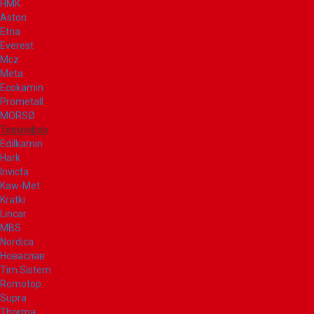
НМК
Aston
Etna
Everest
Mcz
Meta
Ecokamin
Prometall
MORSØ
Термофор
Edilkamin
Hark
Invicta
Kaw-Met
Kratki
Lincar
MBS
Nordica
Новаслав
Tim Sistem
Romotop
Supra
Thorma