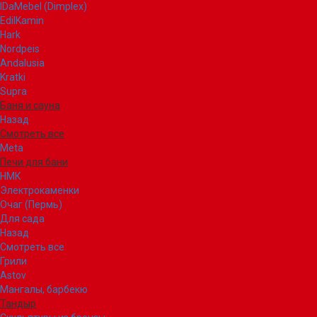
IDaMebel (Dimplex)
EdilKamin
Hark
Nordpeis
Andalusia
Kratki
Supra
Баня и сауна
Назад
Смотреть все
Meta
Печи для бани
НМК
Электрокаменки
Очаг (Пермь)
Для сада
Назад
Смотреть все
Грили
Astov
Мангалы, барбекю
Тандыр