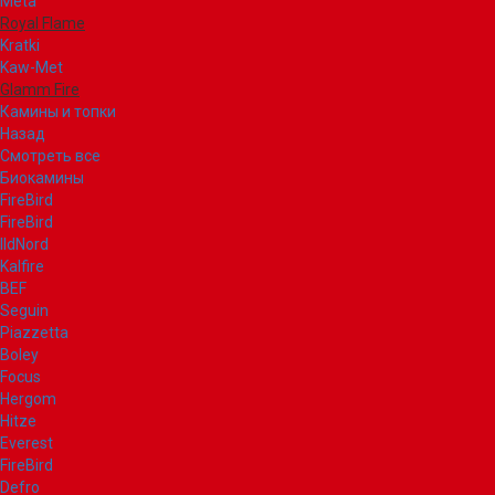
Meta
Royal Flame
Kratki
Kaw-Met
Glamm Fire
Камины и топки
Назад
Смотреть все
Биокамины
FireBird
FireBird
IldNord
Kalfire
BEF
Seguin
Piazzetta
Boley
Focus
Hergom
Hitze
Everest
FireBird
Defro