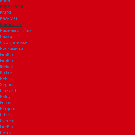
Meta
Royal Flame
Kratki
Kaw-Met
Glamm Fire
Камины и топки
Назад
Смотреть все
Биокамины
FireBird
FireBird
IldNord
Kalfire
BEF
Seguin
Piazzetta
Boley
Focus
Hergom
Hitze
Everest
FireBird
Defro