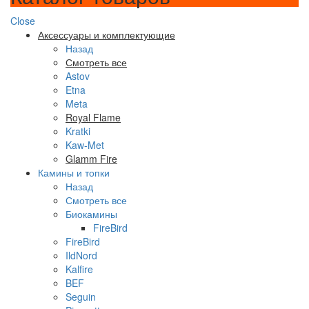
Close
Аксессуары и комплектующие
Назад
Смотреть все
Astov
Etna
Meta
Royal Flame
Kratki
Kaw-Met
Glamm Fire
Камины и топки
Назад
Смотреть все
Биокамины
FireBird
FireBird
IldNord
Kalfire
BEF
Seguin