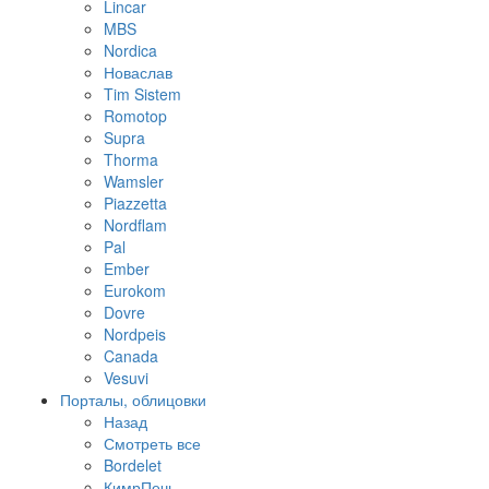
Lincar
MBS
Nordica
Новаслав
Tim Sistem
Romotop
Supra
Thorma
Wamsler
Piazzetta
Nordflam
Pal
Ember
Eurokom
Dovre
Nordpeis
Canada
Vesuvi
Порталы, облицовки
Назад
Смотреть все
Bordelet
КимрПечь