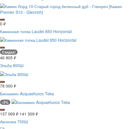
0
₽
Каминная топка Laudel 850 Horizontal
Скидка!
46 805
₽
Эльба 800Ш
78 000
₽
Биокамин Acquaefuoco Teka
-3%
137 069
₽
141 309
₽
Аксиома 700Ш