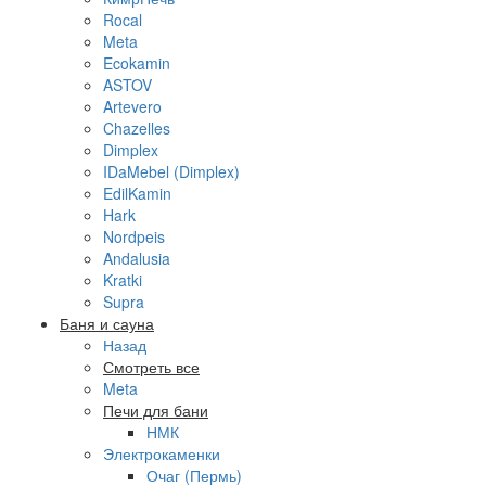
Rocal
Meta
Ecokamin
ASTOV
Artevero
Chazelles
Dimplex
IDaMebel (Dimplex)
EdilKamin
Hark
Nordpeis
Andalusia
Kratki
Supra
Баня и сауна
Назад
Смотреть все
Meta
Печи для бани
НМК
Электрокаменки
Очаг (Пермь)