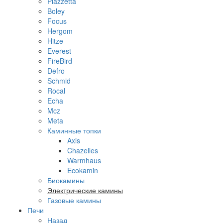
Piazzetta
Boley
Focus
Hergom
Hitze
Everest
FireBird
Defro
Schmid
Rocal
Echa
Mcz
Meta
Каминные топки
Axis
Chazelles
Warmhaus
Ecokamin
Биокамины
Электрические камины
Газовые камины
Печи
Назад