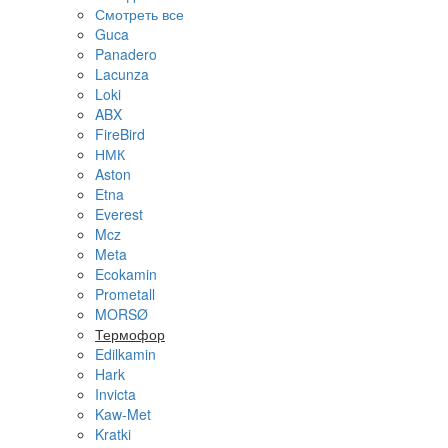
Смотреть все
Guca
Panadero
Lacunza
Loki
ABX
FireBird
НМК
Aston
Etna
Everest
Mcz
Meta
Ecokamin
Prometall
MORSØ
Термофор
Edilkamin
Hark
Invicta
Kaw-Met
Kratki