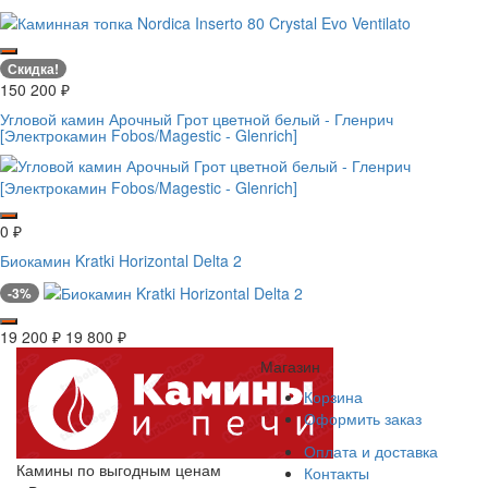
Скидка!
150 200
₽
Угловой камин Арочный Грот цветной белый - Гленрич
[Электрокамин Fobos/Magestic - Glenrich]
0
₽
Биокамин Kratki Horizontal Delta 2
-3%
19 200
₽
19 800
₽
Магазин
Корзина
Оформить заказ
Оплата и доставка
Камины по выгодным ценам
Контакты