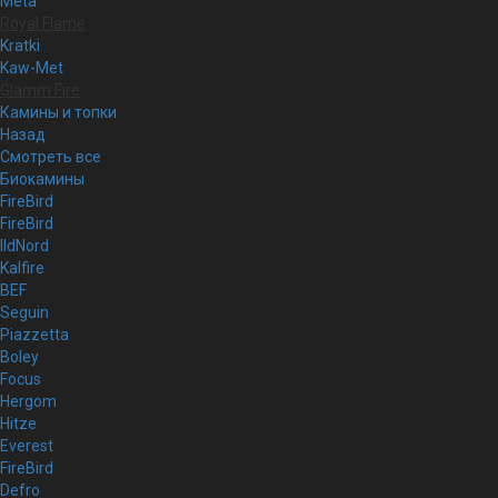
Meta
Royal Flame
Kratki
Kaw-Met
Glamm Fire
Камины и топки
Назад
Смотреть все
Биокамины
FireBird
FireBird
IldNord
Kalfire
BEF
Seguin
Piazzetta
Boley
Focus
Hergom
Hitze
Everest
FireBird
Defro