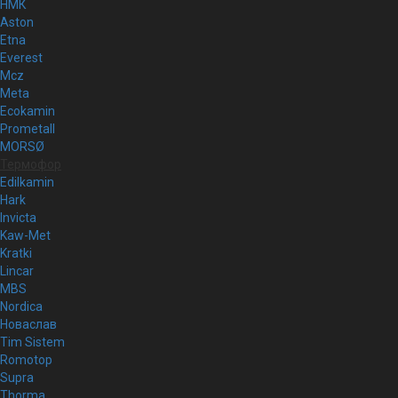
НМК
Aston
Etna
Everest
Mcz
Meta
Ecokamin
Prometall
MORSØ
Термофор
Edilkamin
Hark
Invicta
Kaw-Met
Kratki
Lincar
MBS
Nordica
Новаслав
Tim Sistem
Romotop
Supra
Thorma