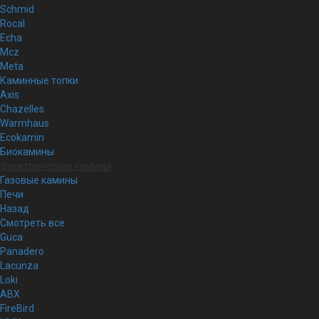
Schmid
Rocal
Echa
Mcz
Meta
Каминные топки
Axis
Chazelles
Warmhaus
Ecokamin
Биокамины
Электрические камины
Газовые камины
Печи
Назад
Смотреть все
Guca
Panadero
Lacunza
Loki
ABX
FireBird