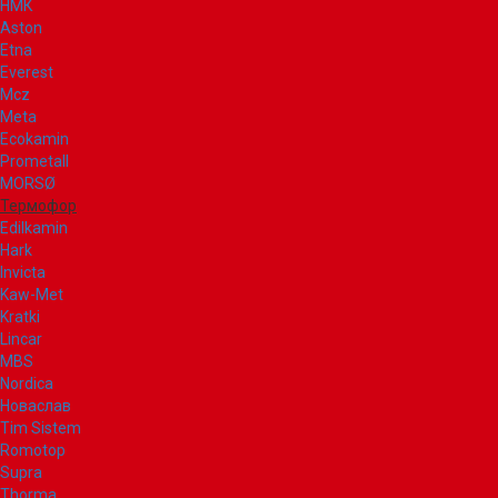
НМК
Aston
Etna
Everest
Mcz
Meta
Ecokamin
Prometall
MORSØ
Термофор
Edilkamin
Hark
Invicta
Kaw-Met
Kratki
Lincar
MBS
Nordica
Новаслав
Tim Sistem
Romotop
Supra
Thorma