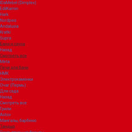
IDaMebel (Dimplex)
EdilKamin
Hark
Nordpeis
Andalusia
Kratki
Supra
Баня и сауна
Назад
Смотреть все
Meta
Печи для бани
НМК
Электрокаменки
Очаг (Пермь)
Для сада
Назад
Смотреть все
Грили
Astov
Мангалы, барбекю
Тандыр