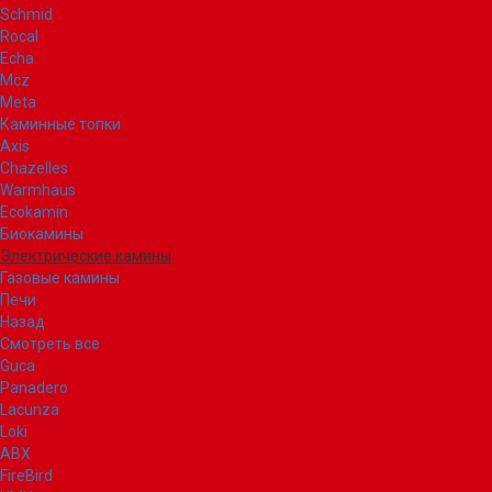
Schmid
Rocal
Echa
Mcz
Meta
Каминные топки
Axis
Chazelles
Warmhaus
Ecokamin
Биокамины
Электрические камины
Газовые камины
Печи
Назад
Смотреть все
Guca
Panadero
Lacunza
Loki
ABX
FireBird