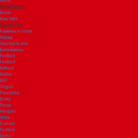
Meta
Royal Flame
Kratki
Kaw-Met
Glamm Fire
Камины и топки
Назад
Смотреть все
Биокамины
FireBird
FireBird
IldNord
Kalfire
BEF
Seguin
Piazzetta
Boley
Focus
Hergom
Hitze
Everest
FireBird
Defro