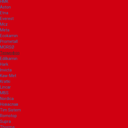
НМК
Aston
Etna
Everest
Mcz
Meta
Ecokamin
Prometall
MORSØ
Термофор
Edilkamin
Hark
Invicta
Kaw-Met
Kratki
Lincar
MBS
Nordica
Новаслав
Tim Sistem
Romotop
Supra
Thorma