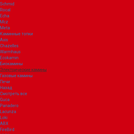
Schmid
Rocal
Echa
Mcz
Meta
Каминные топки
Axis
Chazelles
Warmhaus
Ecokamin
Биокамины
Электрические камины
Газовые камины
Печи
Назад
Смотреть все
Guca
Panadero
Lacunza
Loki
ABX
FireBird