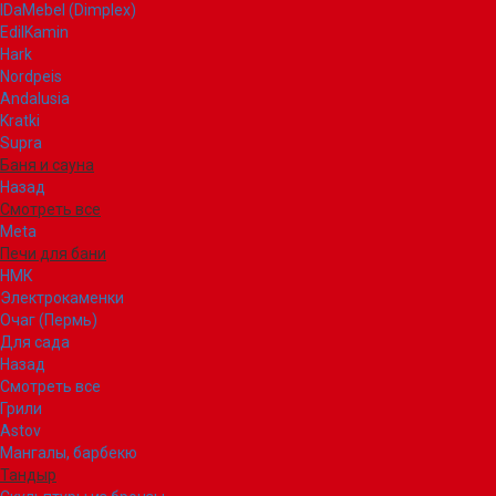
IDaMebel (Dimplex)
EdilKamin
Hark
Nordpeis
Andalusia
Kratki
Supra
Баня и сауна
Назад
Смотреть все
Meta
Печи для бани
НМК
Электрокаменки
Очаг (Пермь)
Для сада
Назад
Смотреть все
Грили
Astov
Мангалы, барбекю
Тандыр