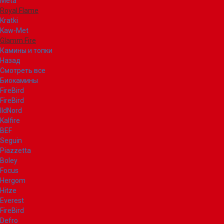
Meta
Royal Flame
Kratki
Kaw-Met
Glamm Fire
Камины и топки
Назад
Смотреть все
Биокамины
FireBird
FireBird
IldNord
Kalfire
BEF
Seguin
Piazzetta
Boley
Focus
Hergom
Hitze
Everest
FireBird
Defro