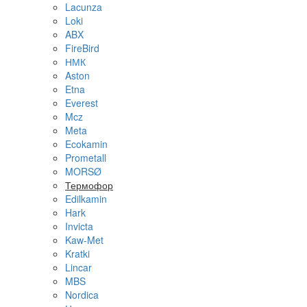
Lacunza
Loki
ABX
FireBird
НМК
Aston
Etna
Everest
Mcz
Meta
Ecokamin
Prometall
MORSØ
Термофор
Edilkamin
Hark
Invicta
Kaw-Met
Kratki
Lincar
MBS
Nordica