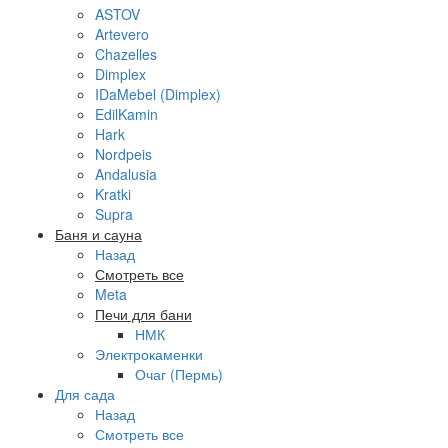
ASTOV
Artevero
Chazelles
Dimplex
IDaMebel (Dimplex)
EdilKamin
Hark
Nordpeis
Andalusia
Kratki
Supra
Баня и сауна
Назад
Смотреть все
Meta
Печи для бани
НМК
Электрокаменки
Очаг (Пермь)
Для сада
Назад
Смотреть все