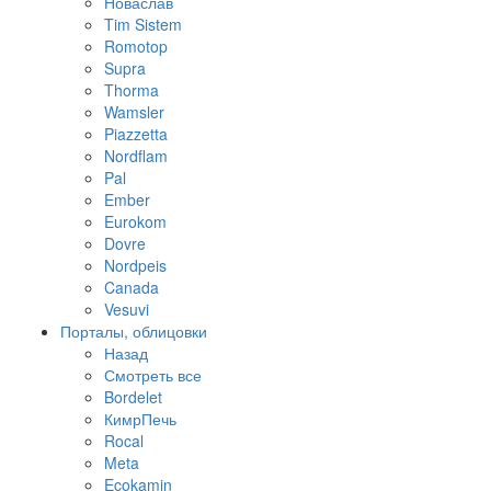
Новаслав
Tim Sistem
Romotop
Supra
Thorma
Wamsler
Piazzetta
Nordflam
Pal
Ember
Eurokom
Dovre
Nordpeis
Canada
Vesuvi
Порталы, облицовки
Назад
Смотреть все
Bordelet
КимрПечь
Rocal
Meta
Ecokamin