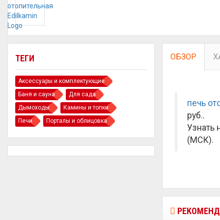
ОБЗОР
Х
ТЕГИ
Аксессуары и комплектующие
Баня и сауна
Для сада
печь от
Дымоходы
Камины и топки
руб.
.
Печи
Порталы и облицовка
Узнать 
(МСК).
РЕКОМЕНД