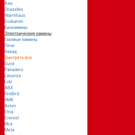
Axis
Chazelles
Warmhaus
Ecokamin
Биокамины
Электрические камины
Газовые камины
Печи
Назад
Смотреть все
Guca
Panadero
Lacunza
Loki
ABX
FireBird
НМК
Aston
Etna
Everest
Mcz
Meta