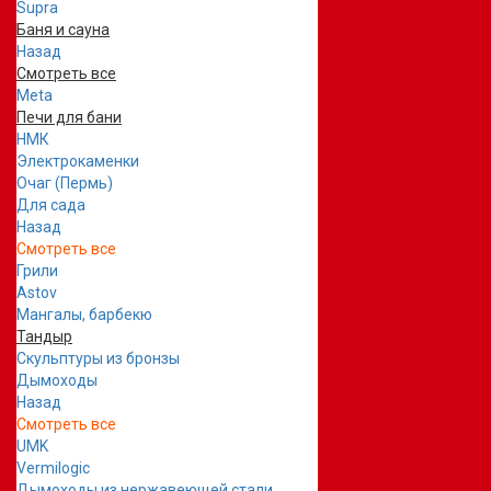
Supra
Баня и сауна
Назад
Смотреть все
Meta
Печи для бани
НМК
Электрокаменки
Очаг (Пермь)
Для сада
Назад
Смотреть все
Грили
Astov
Мангалы, барбекю
Тандыр
Скульптуры из бронзы
Дымоходы
Назад
Смотреть все
UMK
Vermilogic
Дымоходы из нержавеющей стали