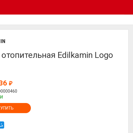
IN
 отопительная Edilkamin Logo
836
₽
00000460
ИИ
КУПИТЬ