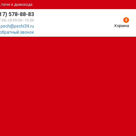
, печи и дымохода
17) 578-88-83
0
7:00; сб 09:00–15:00
Корзина
pech@pechi34.ru
 обратный звонок