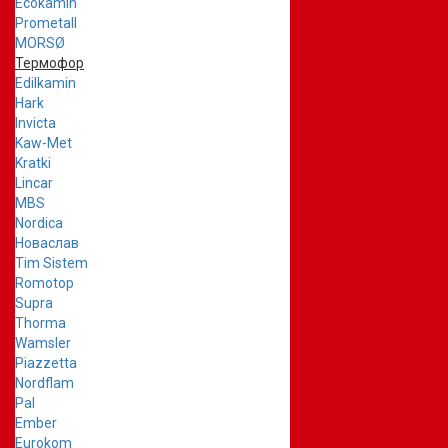
Ecokamin
Prometall
MORSØ
Термофор
Edilkamin
Hark
Invicta
Kaw-Met
Kratki
Lincar
MBS
Nordica
Новаслав
Tim Sistem
Romotop
Supra
Thorma
Wamsler
Piazzetta
Nordflam
Pal
Ember
Eurokom