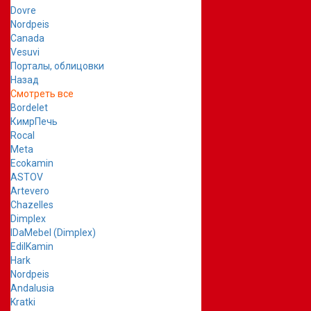
Dovre
Nordpeis
Canada
Vesuvi
Порталы, облицовки
Назад
Смотреть все
Bordelet
КимрПечь
Rocal
Meta
Ecokamin
ASTOV
Artevero
Chazelles
Dimplex
IDaMebel (Dimplex)
EdilKamin
Hark
Nordpeis
Andalusia
Kratki