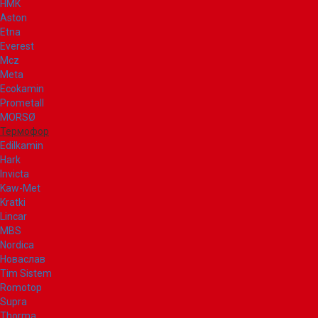
НМК
Aston
Etna
Everest
Mcz
Meta
Ecokamin
Prometall
MORSØ
Термофор
Edilkamin
Hark
Invicta
Kaw-Met
Kratki
Lincar
MBS
Nordica
Новаслав
Tim Sistem
Romotop
Supra
Thorma