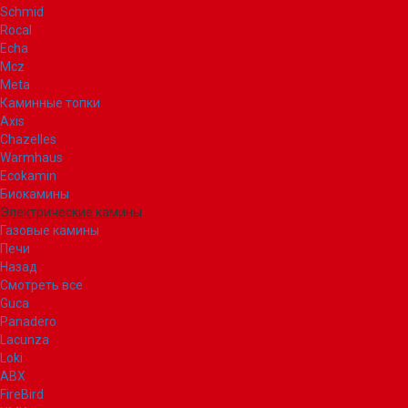
Schmid
Rocal
Echa
Mcz
Meta
Каминные топки
Axis
Chazelles
Warmhaus
Ecokamin
Биокамины
Электрические камины
Газовые камины
Печи
Назад
Смотреть все
Guca
Panadero
Lacunza
Loki
ABX
FireBird