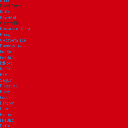
Meta
Royal Flame
Kratki
Kaw-Met
Glamm Fire
Камины и топки
Назад
Смотреть все
Биокамины
FireBird
FireBird
IldNord
Kalfire
BEF
Seguin
Piazzetta
Boley
Focus
Hergom
Hitze
Everest
FireBird
Defro