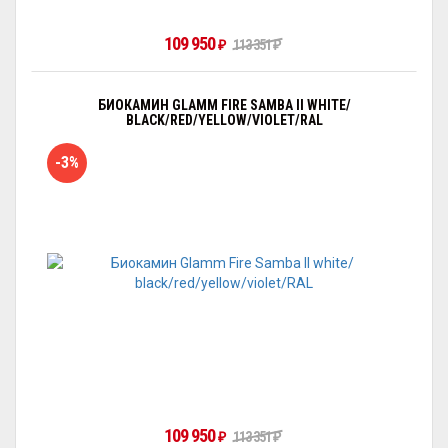
109 950
₽
113 351
₽
БИОКАМИН GLAMM FIRE SAMBA II WHITE/
BLACK/RED/YELLOW/VIOLET/RAL
-3%
109 950
₽
113 351
₽