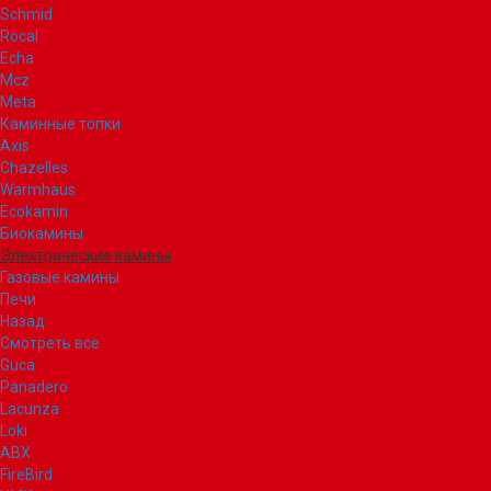
Schmid
Rocal
Echa
Mcz
Meta
Каминные топки
Axis
Chazelles
Warmhaus
Ecokamin
Биокамины
Электрические камины
Газовые камины
Печи
Назад
Смотреть все
Guca
Panadero
Lacunza
Loki
ABX
FireBird