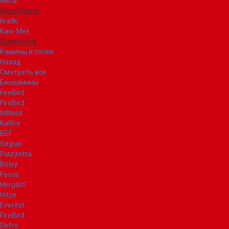
Meta
Royal Flame
Kratki
Kaw-Met
Glamm Fire
Камины и топки
Назад
Смотреть все
Биокамины
FireBird
FireBird
IldNord
Kalfire
BEF
Seguin
Piazzetta
Boley
Focus
Hergom
Hitze
Everest
FireBird
Defro