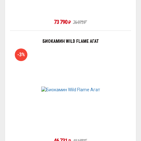
73 790
₽
76 073
₽
БИОКАМИН WILD FLAME АГАТ
-3%
46 731