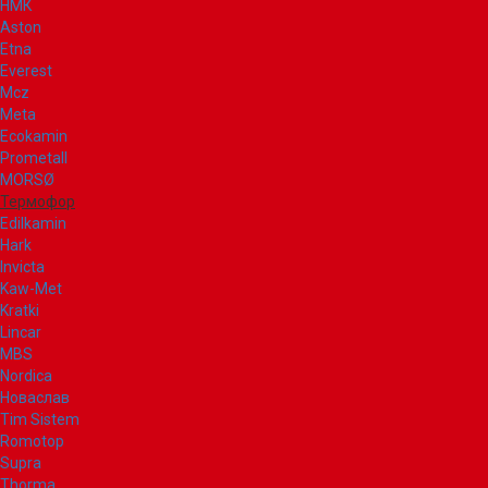
НМК
Aston
Etna
Everest
Mcz
Meta
Ecokamin
Prometall
MORSØ
Термофор
Edilkamin
Hark
Invicta
Kaw-Met
Kratki
Lincar
MBS
Nordica
Новаслав
Tim Sistem
Romotop
Supra
Thorma