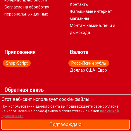
конфиденциальности
Контакты
Согласие на обработку
Фальшивые интернет
персональных данных
магазины
Монтаж камина, печи и
дымохода
Приложения
Валюта
Shop-Script
Российский рубль
Доллар США
Евро
Обратная связь
Этот веб-сайт использует cookie-файлы.
+7 (917) 578-88-83
При использовании данного сайта вы подтверждаете свое согласие
pech@pechi34.ru
на использование cookie-файлов в соответствии с нашей
политикой
пн-пт 09:00–17:00; сб 09:00–
приватности
.
15:00
Подтверждаю