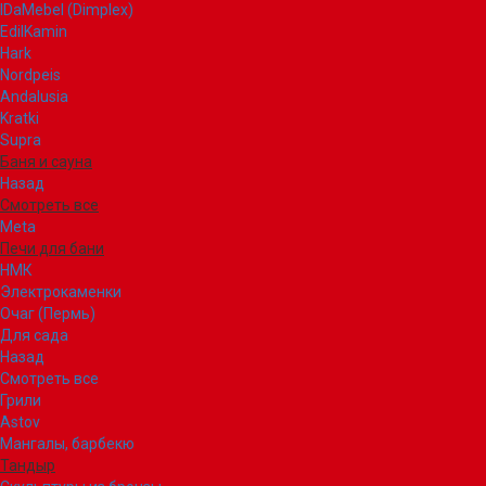
IDaMebel (Dimplex)
EdilKamin
Hark
Nordpeis
Andalusia
Kratki
Supra
Баня и сауна
Назад
Смотреть все
Meta
Печи для бани
НМК
Электрокаменки
Очаг (Пермь)
Для сада
Назад
Смотреть все
Грили
Astov
Мангалы, барбекю
Тандыр